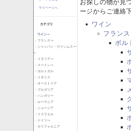
お探しの物が見
マイページへ
ージからご連絡
ワイン
カテゴリ
フランス
ワイン
->
- フランス->
ボル
- シャンパン・ヴァンムスー-
>
- イタリア->
- スペイン->
- ポルトガル
- イギリス
- オーストリア
- ブルガリア
- ハンガリー
- ルーマニア
- ジョージア
- イスラエル
- ドイツ->
- カリフォルニア