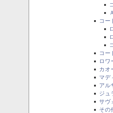
コー
コー
ロワ
カオ
マデ
アル
ジュ
サヴ
その