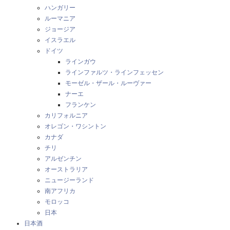
ハンガリー
ルーマニア
ジョージア
イスラエル
ドイツ
ラインガウ
ラインファルツ・ラインフェッセン
モーゼル・ザール・ルーヴァー
ナーエ
フランケン
カリフォルニア
オレゴン・ワシントン
カナダ
チリ
アルゼンチン
オーストラリア
ニュージーランド
南アフリカ
モロッコ
日本
日本酒