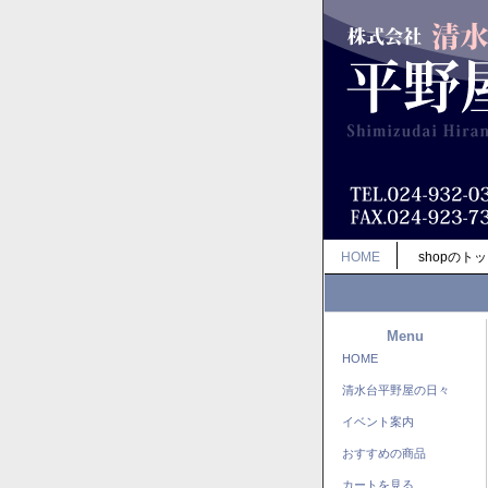
HOME
shopのト
Menu
HOME
清水台平野屋の日々
イベント案内
おすすめの商品
カートを見る