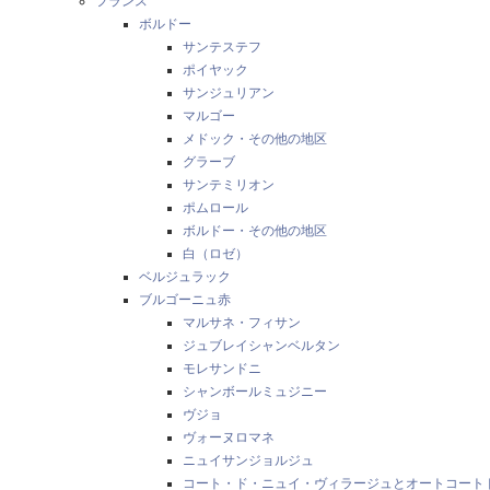
フランス
ボルドー
サンテステフ
ポイヤック
サンジュリアン
マルゴー
メドック・その他の地区
グラーブ
サンテミリオン
ポムロール
ボルドー・その他の地区
白（ロゼ）
ベルジュラック
ブルゴーニュ赤
マルサネ・フィサン
ジュブレイシャンベルタン
モレサンドニ
シャンボールミュジニー
ヴジョ
ヴォーヌロマネ
ニュイサンジョルジュ
コート・ド・ニュイ・ヴィラージュとオートコート