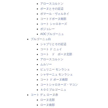
アロースコルトン
ボーヌとその近辺
ポマール・ヴォルネイ
コートドボーヌ南部
コート シャロネーズ
ボジョレー
AOCブルゴーニュ
ブルゴーニュ白
シャブリとその近辺
コート ド ニュイ
コート ド ボーヌ北部
アロースコルトン
ムルソー
ピュリニー モンラシェ
シャサーニュ モンラシェ
コート ド ボーヌ南部
コートシャロネーズ・マコン
ＡＯＣブルゴーニュ
コート デュ ローヌ赤
ローヌ北部
ローヌ南部