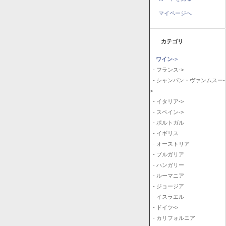
マイページへ
カテゴリ
ワイン
->
- フランス->
- シャンパン・ヴァンムスー-
>
- イタリア->
- スペイン->
- ポルトガル
- イギリス
- オーストリア
- ブルガリア
- ハンガリー
- ルーマニア
- ジョージア
- イスラエル
- ドイツ->
- カリフォルニア