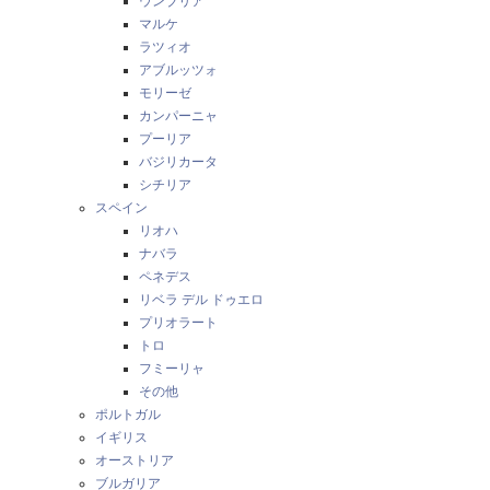
ウンブリア
マルケ
ラツィオ
アブルッツォ
モリーゼ
カンパーニャ
プーリア
バジリカータ
シチリア
スペイン
リオハ
ナバラ
ペネデス
リベラ デル ドゥエロ
プリオラート
トロ
フミーリャ
その他
ポルトガル
イギリス
オーストリア
ブルガリア