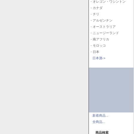
- オレゴン・ワシントン
- カナダ
- チリ
- アルゼンチン
- オーストラリア
- ニュージーランド
- 南アフリカ
- モロッコ
- 日本
日本酒->
新着商品...
全商品...
商品検索