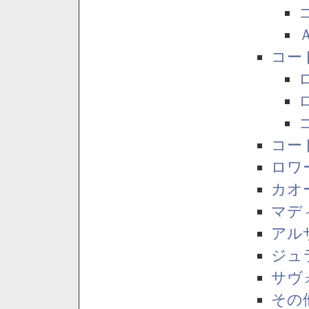
コー
コー
ロワ
カオ
マデ
アル
ジュ
サヴ
その