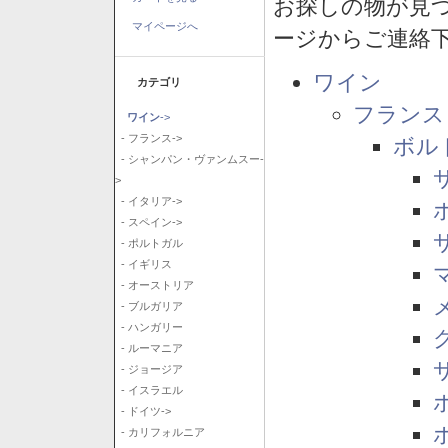
お探しの物が見
マイページへ
ージからご連絡
ワイン
カテゴリ
フランス
ワイン
->
- フランス->
ボル
- シャンパン・ヴァンムスー-
>
- イタリア->
- スペイン->
- ポルトガル
- イギリス
- オーストリア
- ブルガリア
- ハンガリー
- ルーマニア
- ジョージア
- イスラエル
- ドイツ->
- カリフォルニア