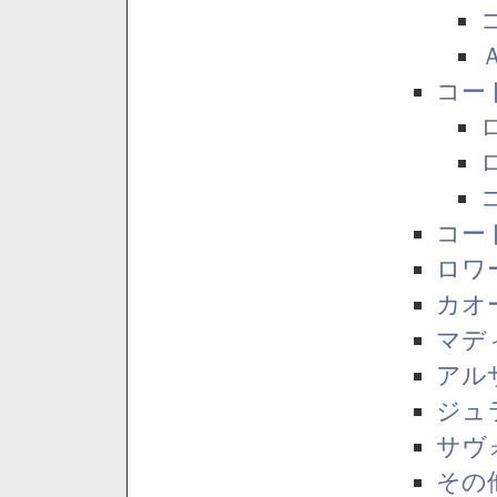
コー
コー
ロワ
カオ
マデ
アル
ジュ
サヴ
その