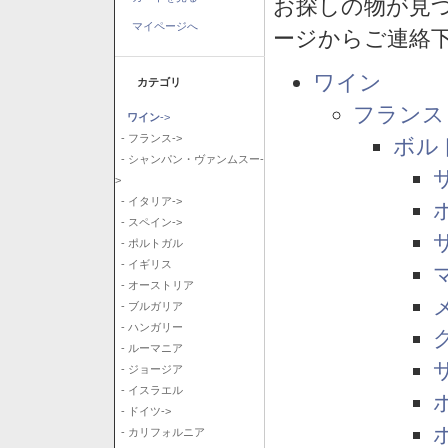
お探しの物が見
マイページへ
ージからご連絡
ワイン
カテゴリ
フランス
ワイン
->
- フランス->
ボル
- シャンパン・ヴァンムスー-
>
- イタリア->
- スペイン->
- ポルトガル
- イギリス
- オーストリア
- ブルガリア
- ハンガリー
- ルーマニア
- ジョージア
- イスラエル
- ドイツ->
- カリフォルニア