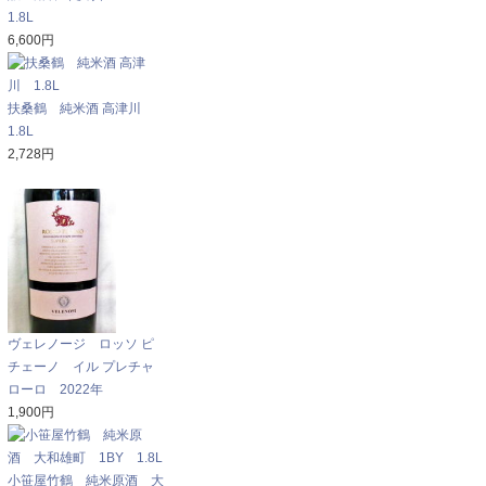
1.8L
6,600円
扶桑鶴 純米酒 高津川
1.8L
2,728円
ヴェレノージ ロッソ ピ
チェーノ イル プレチャ
ローロ 2022年
1,900円
小笹屋竹鶴 純米原酒 大