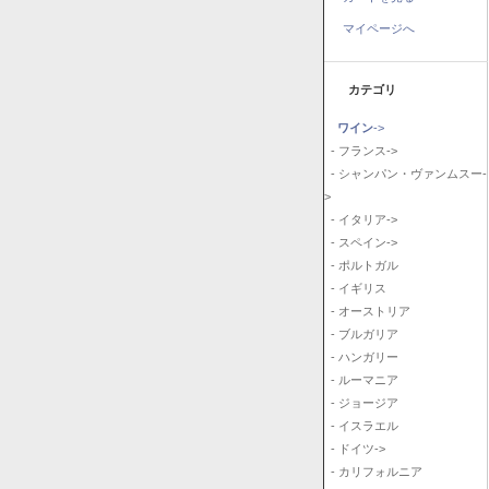
マイページへ
カテゴリ
ワイン
->
- フランス->
- シャンパン・ヴァンムスー-
>
- イタリア->
- スペイン->
- ポルトガル
- イギリス
- オーストリア
- ブルガリア
- ハンガリー
- ルーマニア
- ジョージア
- イスラエル
- ドイツ->
- カリフォルニア