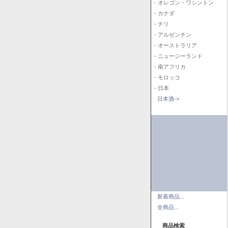
- オレゴン・ワシントン
- カナダ
- チリ
- アルゼンチン
- オーストラリア
- ニュージーランド
- 南アフリカ
- モロッコ
- 日本
日本酒->
新着商品...
全商品...
商品検索