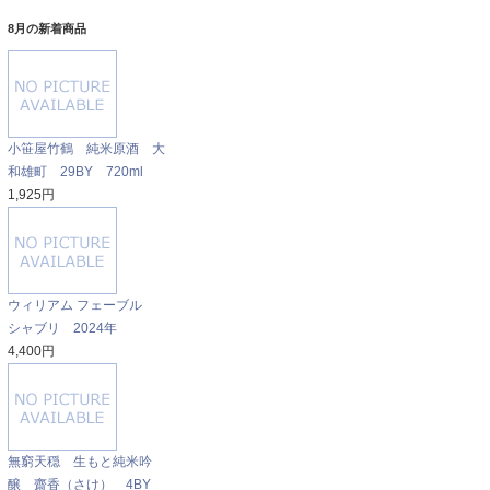
8月の新着商品
小笹屋竹鶴 純米原酒 大
和雄町 29BY 720ml
1,925円
ウィリアム フェーブル
シャブリ 2024年
4,400円
無窮天穏 生もと純米吟
醸 齋香（さけ） 4BY