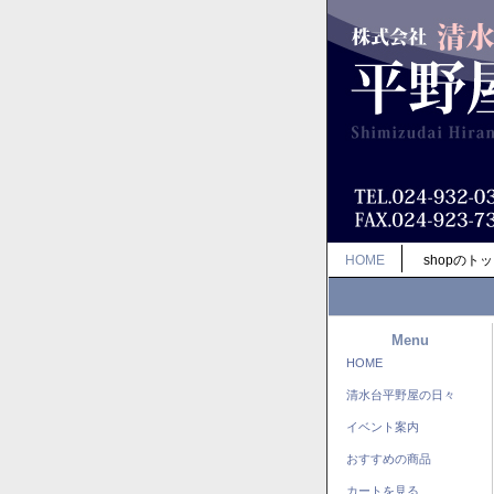
HOME
shopのト
Menu
HOME
清水台平野屋の日々
イベント案内
おすすめの商品
カートを見る