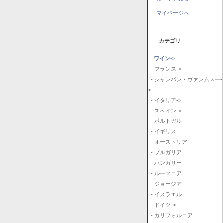
マイページへ
カテゴリ
ワイン
->
- フランス->
- シャンパン・ヴァンムスー-
>
- イタリア->
- スペイン->
- ポルトガル
- イギリス
- オーストリア
- ブルガリア
- ハンガリー
- ルーマニア
- ジョージア
- イスラエル
- ドイツ->
- カリフォルニア