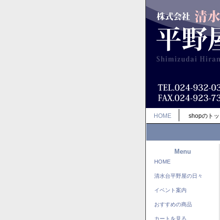
HOME
shopのト
Menu
HOME
清水台平野屋の日々
イベント案内
おすすめの商品
カートを見る