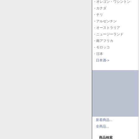
- オレゴン・ワシントン
- カナダ
- チリ
- アルゼンチン
- オーストラリア
- ニュージーランド
- 南アフリカ
- モロッコ
- 日本
日本酒->
新着商品...
全商品...
商品検索