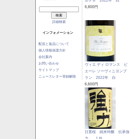
ルドネ 2022年 白
6,800円
詳細検索
インフォメーション
配送と返品について
個人情報保護方針
会社案内
お問い合わせ
ヴィエ ディ ロマンス ピ
サイトマップ
エーレ ソーヴィニヨンブ
ニュースレター登録解除
ラン 2022年 白
6,600円
日置桜 純米吟醸 伝承強
力 1.8L