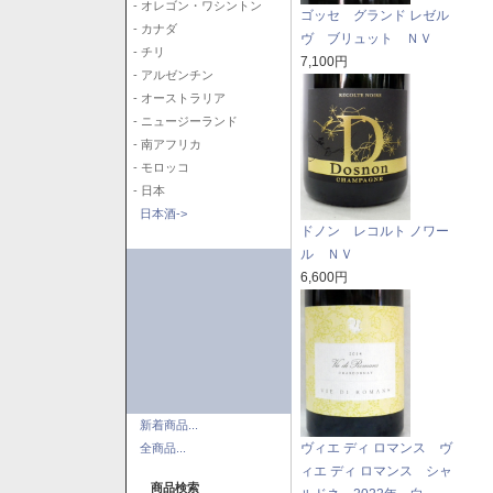
- オレゴン・ワシントン
ゴッセ グランド レゼル
- カナダ
ヴ ブリュット ＮＶ
- チリ
7,100円
- アルゼンチン
- オーストラリア
- ニュージーランド
- 南アフリカ
- モロッコ
- 日本
日本酒->
ドノン レコルト ノワー
ル ＮＶ
6,600円
新着商品...
ヴィエ ディ ロマンス ヴ
全商品...
ィエ ディ ロマンス シャ
商品検索