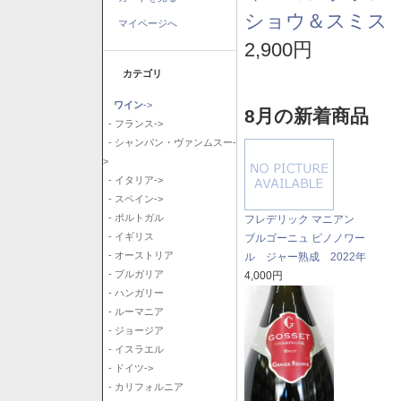
ショウ＆スミス 
マイページへ
2,900円
カテゴリ
ワイン
->
8月の新着商品
- フランス->
- シャンパン・ヴァンムスー-
>
- イタリア->
- スペイン->
- ポルトガル
フレデリック マニアン
- イギリス
ブルゴーニュ ピノノワー
- オーストリア
ル ジャー熟成 2022年
- ブルガリア
4,000円
- ハンガリー
- ルーマニア
- ジョージア
- イスラエル
- ドイツ->
- カリフォルニア