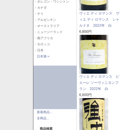
- オレゴン・ワシントン
- カナダ
ヴィエ ディ ロマンス ヴ
- チリ
ィエ ディ ロマンス シャ
- アルゼンチン
ルドネ 2022年 白
- オーストラリア
6,800円
- ニュージーランド
- 南アフリカ
- モロッコ
- 日本
日本酒->
ヴィエ ディ ロマンス ピ
エーレ ソーヴィニヨンブ
ラン 2022年 白
6,600円
新着商品...
全商品...
商品検索