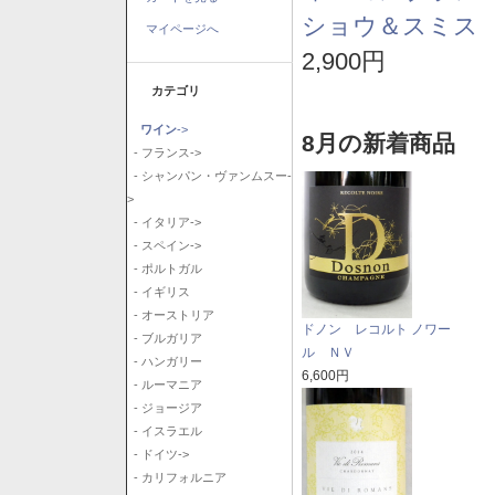
ショウ＆スミス 
マイページへ
2,900円
カテゴリ
ワイン
->
8月の新着商品
- フランス->
- シャンパン・ヴァンムスー-
>
- イタリア->
- スペイン->
- ポルトガル
- イギリス
- オーストリア
ドノン レコルト ノワー
- ブルガリア
ル ＮＶ
- ハンガリー
6,600円
- ルーマニア
- ジョージア
- イスラエル
- ドイツ->
- カリフォルニア