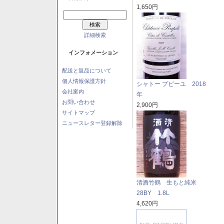
1,650円
詳細検索
インフォメーション
配送と返品について
個人情報保護方針
シャトー プピーユ 2018
会社案内
年
お問い合わせ
2,900円
サイトマップ
ニュースレター登録解除
清酒竹鶴 生もと純米
28BY 1.8L
4,620円