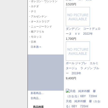
- オレゴン・ワシントン
3,520円
- カナダ
- チリ
- アルゼンチン
- オーストラリア
- ニュージーランド
ダンデゾン コートデュロ
- 南アフリカ
ーヌ ＶＶ 2022年
- モロッコ
1,700円
- 日本
日本酒->
ポール ジャブレ エルミ
タージュ ラ メゾン ブル
ー 2019年
9,400円
新着商品...
全商品...
天穏 純米吟醸 馨（かお
る）6BY 720ml
商品検索