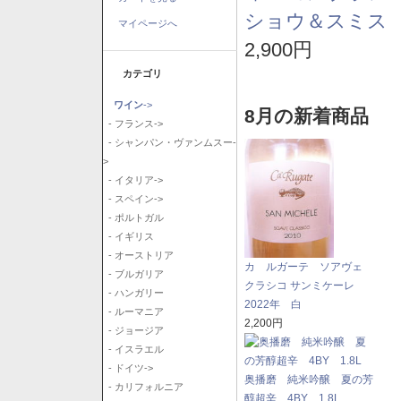
ショウ＆スミス 
マイページへ
2,900円
カテゴリ
ワイン
->
8月の新着商品
- フランス->
- シャンパン・ヴァンムスー-
>
- イタリア->
- スペイン->
- ポルトガル
- イギリス
- オーストリア
カ ルガーテ ソアヴェ
- ブルガリア
クラシコ サンミケーレ
- ハンガリー
2022年 白
- ルーマニア
2,200円
- ジョージア
- イスラエル
- ドイツ->
奥播磨 純米吟醸 夏の芳
- カリフォルニア
醇超辛 4BY 1.8L