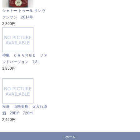
シャトー トゥール サンヴ
ァンサン 2014年
2,300円
神亀 ０ＲＡＮＧＥ ファ
ンドバージョン 1.8L
3,850円
秋鹿 山廃奥鹿 火入れ原
酒 29BY 720ml
2,420円
|
ホーム
|