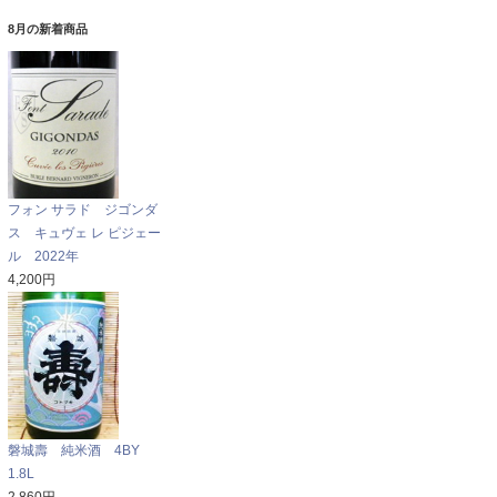
8月の新着商品
フォン サラド ジゴンダ
ス キュヴェ レ ピジェー
ル 2022年
4,200円
磐城壽 純米酒 4BY
1.8L