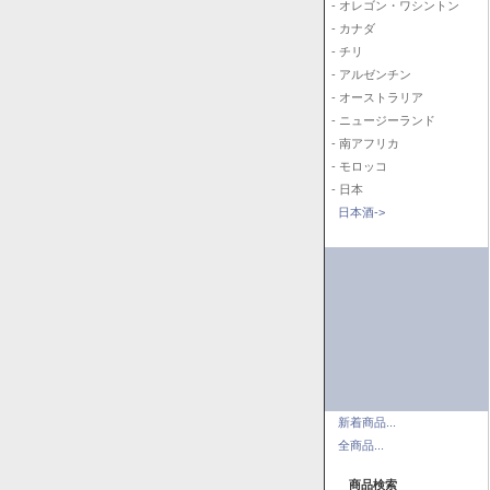
- オレゴン・ワシントン
- カナダ
- チリ
- アルゼンチン
- オーストラリア
- ニュージーランド
- 南アフリカ
- モロッコ
- 日本
日本酒->
新着商品...
全商品...
商品検索