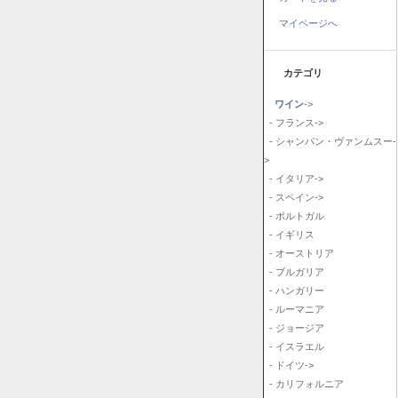
マイページへ
カテゴリ
ワイン
->
- フランス->
- シャンパン・ヴァンムスー-
>
- イタリア->
- スペイン->
- ポルトガル
- イギリス
- オーストリア
- ブルガリア
- ハンガリー
- ルーマニア
- ジョージア
- イスラエル
- ドイツ->
- カリフォルニア