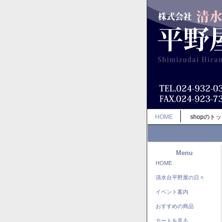
HOME
shopのト
Menu
HOME
清水台平野屋の日々
イベント案内
おすすめの商品
カートを見る