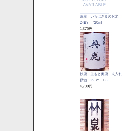
綿屋 いちはさまのお米
24BY 720ml
1,375円
秋鹿 生もと奥鹿 火入れ
原酒 29BY 1.8L
4,730円