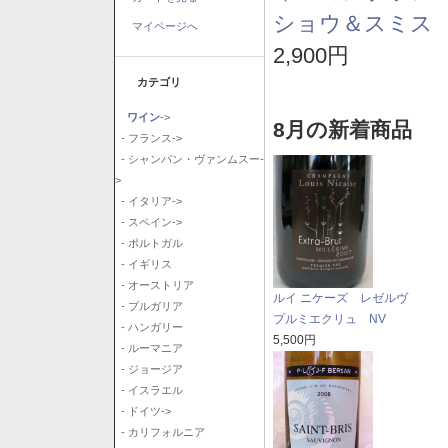
ショウ＆スミス 
マイページへ
2,900円
カテゴリ
ワイン
->
8月の新着商品
- フランス->
- シャンパン・ヴァンムスー-
>
- イタリア->
- スペイン->
- ポルトガル
- イギリス
- オーストリア
ルイ ニケーズ レゼルヴ
- ブルガリア
プルミエクリュ NV
- ハンガリー
5,500円
- ルーマニア
- ジョージア
- イスラエル
- ドイツ->
- カリフォルニア