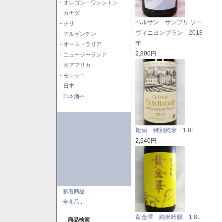
- オレゴン・ワシントン
- カナダ
ベルサン サンブリ ソー
- チリ
ヴィニヨンブラン 2018
- アルゼンチン
年
- オーストラリア
2,800円
- ニュージーランド
- 南アフリカ
- モロッコ
- 日本
日本酒->
旭菊 特別純米 1.8L
2,640円
新着商品...
全商品...
黄金澤 純米吟醸 1.8L
商品検索