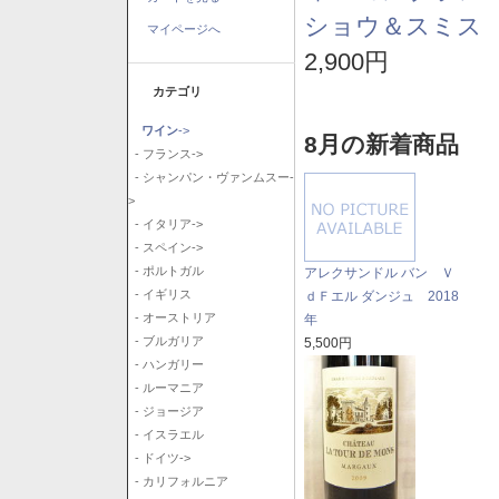
ショウ＆スミス 
マイページへ
2,900円
カテゴリ
ワイン
->
8月の新着商品
- フランス->
- シャンパン・ヴァンムスー-
>
- イタリア->
- スペイン->
- ポルトガル
アレクサンドル バン Ｖ
- イギリス
ｄＦエル ダンジュ 2018
- オーストリア
年
- ブルガリア
5,500円
- ハンガリー
- ルーマニア
- ジョージア
- イスラエル
- ドイツ->
- カリフォルニア