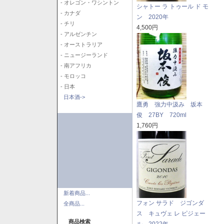
- オレゴン・ワシントン
シャトー ラ トゥール ド モ
- カナダ
ン 2020年
- チリ
4,500円
- アルゼンチン
- オーストラリア
- ニュージーランド
- 南アフリカ
- モロッコ
- 日本
日本酒->
鷹勇 強力中汲み 坂本
俊 27BY 720ml
1,760円
新着商品...
フォン サラド ジゴンダ
全商品...
ス キュヴェ レ ピジェー
商品検索
ル 2022年