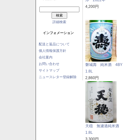
4,200円
詳細検索
インフォメーション
配送と返品について
個人情報保護方針
会社案内
お問い合わせ
磐城壽 純米酒 4BY
サイトマップ
1.8L
ニュースレター登録解除
2,860円
天穏 無濾過純米酒
1.8L
3,300円