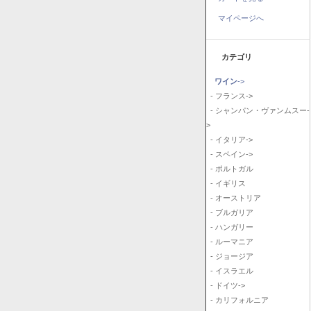
マイページへ
カテゴリ
ワイン
->
- フランス->
- シャンパン・ヴァンムスー-
>
- イタリア->
- スペイン->
- ポルトガル
- イギリス
- オーストリア
- ブルガリア
- ハンガリー
- ルーマニア
- ジョージア
- イスラエル
- ドイツ->
- カリフォルニア