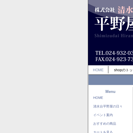
HOME
shopのト
Menu
HOME
清水台平野屋の日々
イベント案内
おすすめの商品
カートを見る