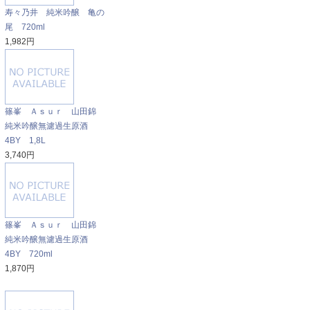
寿々乃井 純米吟醸 亀の
尾 720ml
1,982円
篠峯 Ａｓｕｒ 山田錦
純米吟醸無濾過生原酒
4BY 1,8L
3,740円
篠峯 Ａｓｕｒ 山田錦
純米吟醸無濾過生原酒
4BY 720ml
1,870円