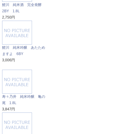
鯉川 純米酒 完全発酵
2BY 1.8L
2,750円
鯉川 純米吟醸 あたため
ますよ 6BY
3,006円
寿々乃井 純米吟醸 亀の
尾 1.8L
3,847円