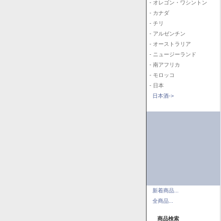
- オレゴン・ワシントン
- カナダ
- チリ
- アルゼンチン
- オーストラリア
- ニュージーランド
- 南アフリカ
- モロッコ
- 日本
日本酒->
新着商品...
全商品...
商品検索