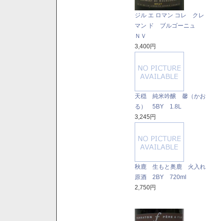
ジル エ ロマン コレ クレ
マン ド ブルゴーニュ
ＮＶ
3,400円
天穏 純米吟醸 馨（かお
る） 5BY 1.8L
3,245円
秋鹿 生もと奥鹿 火入れ
原酒 2BY 720ml
2,750円