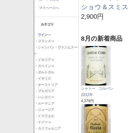
ショウ＆スミス 
マイページへ
2,900円
カテゴリ
ワイン
->
8月の新着商品
- フランス->
- シャンパン・ヴァンムスー-
>
- イタリア->
- スペイン->
- ポルトガル
- イギリス
- オーストリア
シャトー コルバン
- ブルガリア
2012年
- ハンガリー
4,379円
- ルーマニア
- ジョージア
- イスラエル
- ドイツ->
- カリフォルニア