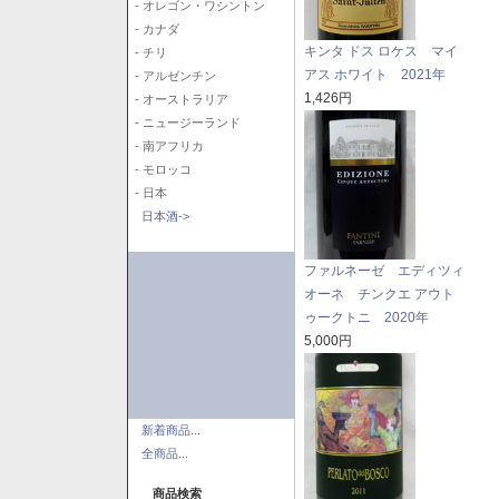
- オレゴン・ワシントン
- カナダ
キンタ ドス ロケス マイ
- チリ
アス ホワイト 2021年
- アルゼンチン
1,426円
- オーストラリア
- ニュージーランド
- 南アフリカ
- モロッコ
- 日本
日本酒->
ファルネーゼ エディツィ
オーネ チンクエ アウト
ゥークトニ 2020年
5,000円
新着商品...
全商品...
商品検索