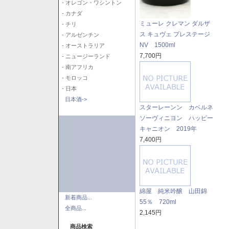
- オレゴン・ワシントン
- カナダ
ミューレ クレマン ダルザ
- チリ
ス キュヴェ プレステージ
- アルゼンチン
NV 1500ml
- オーストラリア
7,700円
- ニュージーランド
- 南アフリカ
- モロッコ
- 日本
日本酒->
スターレーンン カベルネ
ソーヴィニヨン ハッピー
キャニオン 2019年
7,400円
綿屋 純米吟醸 山田錦
新着商品...
55％ 720ml
全商品...
2,145円
商品検索