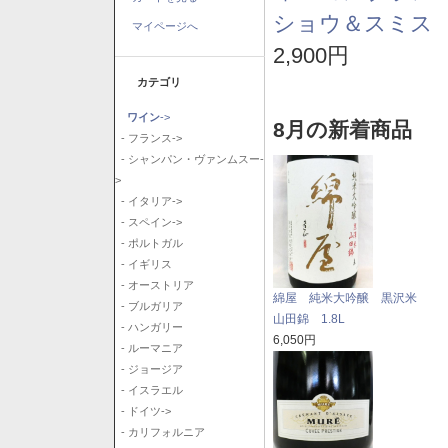
ショウ＆スミス 
マイページへ
2,900円
カテゴリ
ワイン
->
8月の新着商品
- フランス->
- シャンパン・ヴァンムスー-
>
- イタリア->
- スペイン->
- ポルトガル
- イギリス
- オーストリア
綿屋 純米大吟醸 黒沢米
- ブルガリア
山田錦 1.8L
- ハンガリー
6,050円
- ルーマニア
- ジョージア
- イスラエル
- ドイツ->
- カリフォルニア