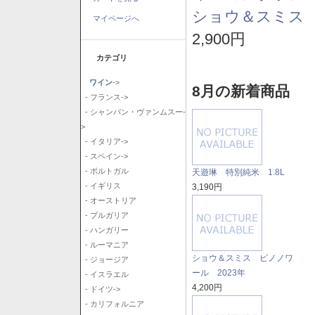
ショウ＆スミス 
マイページへ
2,900円
カテゴリ
ワイン
->
8月の新着商品
- フランス->
- シャンパン・ヴァンムスー-
>
- イタリア->
- スペイン->
- ポルトガル
天遊琳 特別純米 1.8L
- イギリス
3,190円
- オーストリア
- ブルガリア
- ハンガリー
- ルーマニア
ショウ＆スミス ピノノワ
- ジョージア
ール 2023年
- イスラエル
4,200円
- ドイツ->
- カリフォルニア