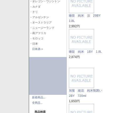
- オレゴン・ワシントン
- カナダ
- チリ
睡龍 純米 涼 29BY
- アルゼンチン
1.8L
- オーストラリア
2,992円
- ニュージーランド
- 南アフリカ
- モロッコ
- 日本
日本酒->
睡龍 純米 1BY 1.8L
2,874円
旭菊 綾花 純米瓶囲い
2BY 720ml
新着商品...
1,650円
全商品...
商品検索