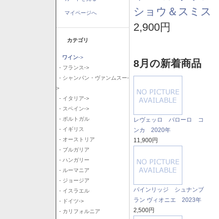
ショウ＆スミス 
マイページへ
2,900円
カテゴリ
ワイン
->
8月の新着商品
- フランス->
- シャンパン・ヴァンムスー-
>
- イタリア->
- スペイン->
- ポルトガル
レヴェッロ バローロ コ
- イギリス
ンカ 2020年
- オーストリア
11,900円
- ブルガリア
- ハンガリー
- ルーマニア
- ジョージア
パインリッジ シュナンブ
- イスラエル
ラン ヴィオニエ 2023年
- ドイツ->
2,500円
- カリフォルニア