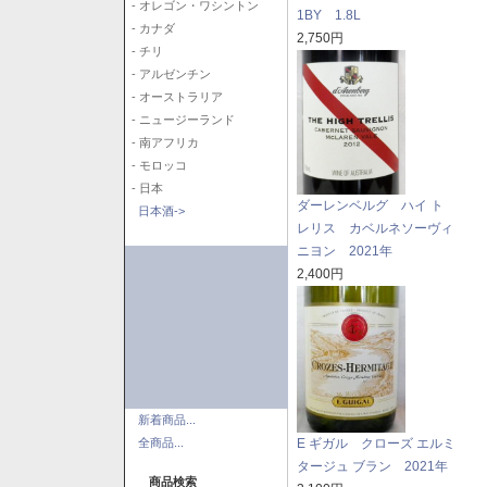
- オレゴン・ワシントン
1BY 1.8L
- カナダ
2,750円
- チリ
- アルゼンチン
- オーストラリア
- ニュージーランド
- 南アフリカ
- モロッコ
- 日本
ダーレンベルグ ハイ ト
日本酒->
レリス カベルネソーヴィ
ニヨン 2021年
2,400円
新着商品...
全商品...
E ギガル クローズ エルミ
タージュ ブラン 2021年
商品検索