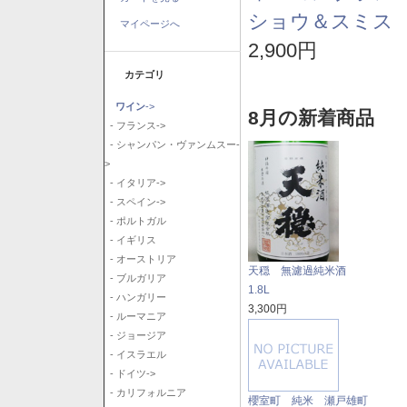
ショウ＆スミス 
マイページへ
2,900円
カテゴリ
ワイン
->
8月の新着商品
- フランス->
- シャンパン・ヴァンムスー-
>
- イタリア->
- スペイン->
- ポルトガル
- イギリス
- オーストリア
天穏 無濾過純米酒
- ブルガリア
1.8L
- ハンガリー
3,300円
- ルーマニア
- ジョージア
- イスラエル
- ドイツ->
- カリフォルニア
櫻室町 純米 瀬戸雄町