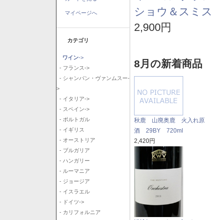
ショウ＆スミス 
マイページへ
2,900円
カテゴリ
ワイン
->
8月の新着商品
- フランス->
- シャンパン・ヴァンムスー-
>
- イタリア->
- スペイン->
- ポルトガル
秋鹿 山廃奥鹿 火入れ原
- イギリス
酒 29BY 720ml
- オーストリア
2,420円
- ブルガリア
- ハンガリー
- ルーマニア
- ジョージア
- イスラエル
- ドイツ->
- カリフォルニア