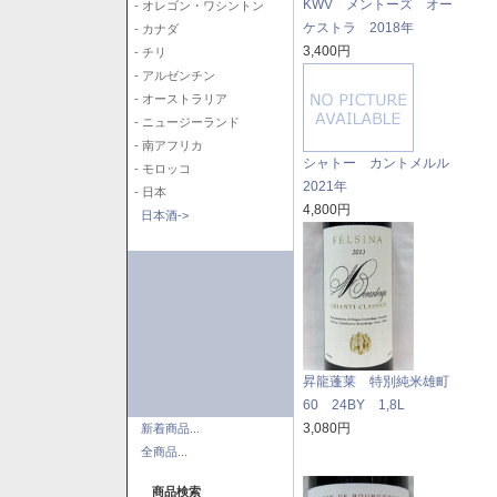
KWV メントーズ オー
- オレゴン・ワシントン
ケストラ 2018年
- カナダ
3,400円
- チリ
- アルゼンチン
- オーストラリア
- ニュージーランド
- 南アフリカ
シャトー カントメルル
- モロッコ
2021年
- 日本
4,800円
日本酒->
昇龍蓬莱 特別純米雄町
60 24BY 1,8L
3,080円
新着商品...
全商品...
商品検索