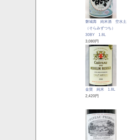
磐城壽 純米酒 空水土
（そらみずつち）
30BY 1.8L
3,080円
金寶 純米 1.8L
2,420円