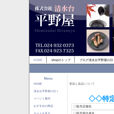
HOME
shopのトップ
ブログ清水台平野屋の日
Menu
HOME
配送と返品について
清水台平野屋の日々
◇◇特
イベント案内
おすすめの商品
◇販売店舗名
◇販売責任者名
カートを見る