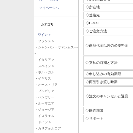
◇所在地
マイページへ
◇連絡先
◇E-Mail
カテゴリ
◇ご注文方法
ワイン
->
- フランス->
◇商品代金以外の必要料金
- シャンパン・ヴァンムスー-
>
- イタリア->
◇支払の時期と方法
- スペイン->
- ポルトガル
◇申し込みの有効期限
- イギリス
◇商品引き渡し時期
- オーストリア
- ブルガリア
◇注文のキャンセルと返品
- ハンガリー
- ルーマニア
- ジョージア
◇解約期限
- イスラエル
◇サポート
- ドイツ->
- カリフォルニア