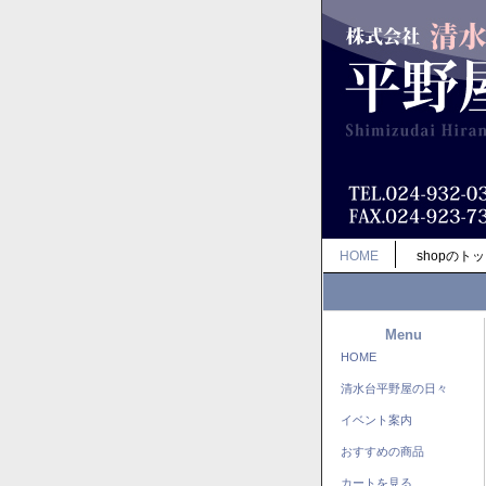
HOME
shopのト
Menu
HOME
清水台平野屋の日々
イベント案内
おすすめの商品
カートを見る