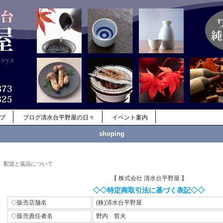
ップ
ブログ清水台平野屋の日々
イベント案内
shoping
配送と返品について
【 株式会社 清水台平野屋 】
◇◇特定商取引法に基づく表記◇◇
◇販売店舗名
(株)清水台平野屋
◇販売責任者名
野内 哲夫