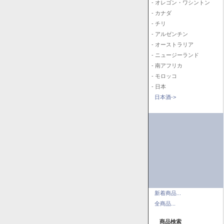
- オレゴン・ワシントン
- カナダ
- チリ
- アルゼンチン
- オーストラリア
- ニュージーランド
- 南アフリカ
- モロッコ
- 日本
日本酒->
新着商品...
全商品...
商品検索