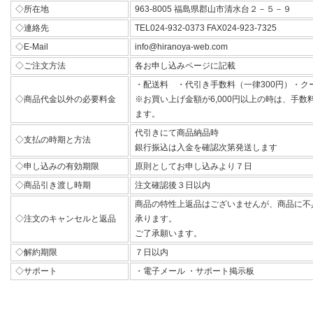
◇所在地
963-8005 福島県郡山市清水台２－５－９
◇連絡先
TEL024-932-0373 FAX024-923-7325
◇E-Mail
info@hiranoya-web.com
◇ご注文方法
各お申し込みページに記載
・配送料 ・代引き手数料（一律300円）・ク
◇商品代金以外の必要料金
※お買い上げ金額が6,000円以上の時は、手
ます。
代引きにて商品納品時
◇支払の時期と方法
銀行振込は入金を確認次第発送します
◇申し込みの有効期限
原則としてお申し込みより７日
◇商品引き渡し時期
注文確認後３日以内
商品の特性上返品はございませんが、商品に不
◇注文のキャンセルと返品
承ります。
ご了承願います。
◇解約期限
７日以内
◇サポート
・電子メール ・サポート掲示板