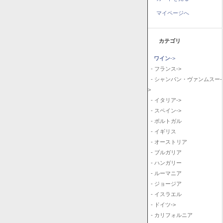
マイページへ
カテゴリ
ワイン
->
- フランス->
- シャンパン・ヴァンムスー-
>
- イタリア->
- スペイン->
- ポルトガル
- イギリス
- オーストリア
- ブルガリア
- ハンガリー
- ルーマニア
- ジョージア
- イスラエル
- ドイツ->
- カリフォルニア