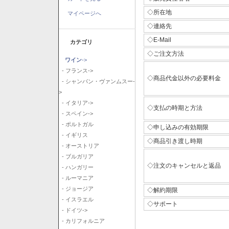
◇所在地
マイページへ
◇連絡先
◇E-Mail
カテゴリ
◇ご注文方法
ワイン
->
- フランス->
◇商品代金以外の必要料金
- シャンパン・ヴァンムスー-
>
- イタリア->
◇支払の時期と方法
- スペイン->
- ポルトガル
◇申し込みの有効期限
- イギリス
◇商品引き渡し時期
- オーストリア
- ブルガリア
◇注文のキャンセルと返品
- ハンガリー
- ルーマニア
- ジョージア
◇解約期限
- イスラエル
◇サポート
- ドイツ->
- カリフォルニア