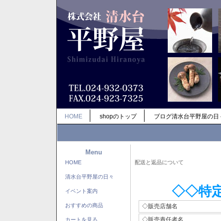
HOME
shopのトップ
ブログ清水台平野屋の日
Menu
HOME
配送と返品について
清水台平野屋の日々
◇◇特
イベント案内
おすすめの商品
◇販売店舗名
◇販売責任者名
カートを見る