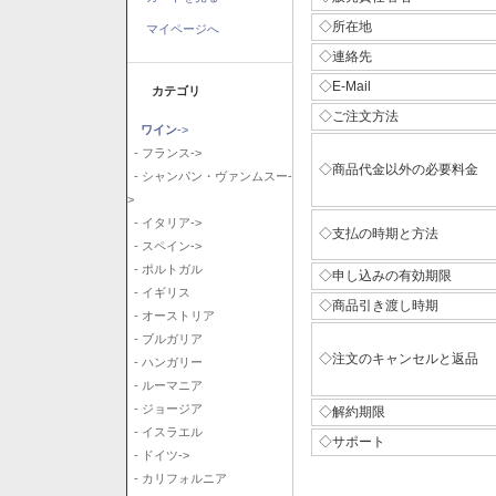
◇所在地
マイページへ
◇連絡先
◇E-Mail
カテゴリ
◇ご注文方法
ワイン
->
- フランス->
◇商品代金以外の必要料金
- シャンパン・ヴァンムスー-
>
- イタリア->
◇支払の時期と方法
- スペイン->
- ポルトガル
◇申し込みの有効期限
- イギリス
◇商品引き渡し時期
- オーストリア
- ブルガリア
◇注文のキャンセルと返品
- ハンガリー
- ルーマニア
- ジョージア
◇解約期限
- イスラエル
◇サポート
- ドイツ->
- カリフォルニア