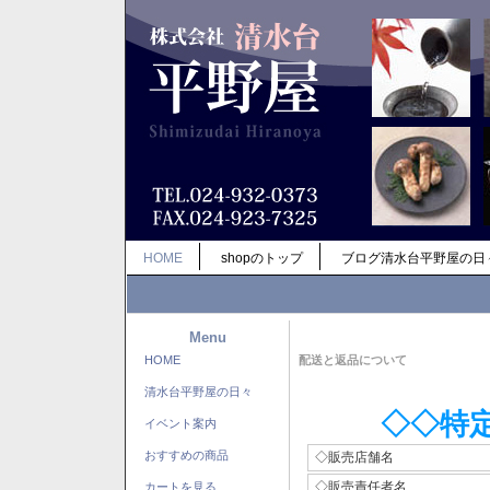
HOME
shopのトップ
ブログ清水台平野屋の日
Menu
HOME
配送と返品について
清水台平野屋の日々
◇◇特
イベント案内
おすすめの商品
◇販売店舗名
◇販売責任者名
カートを見る