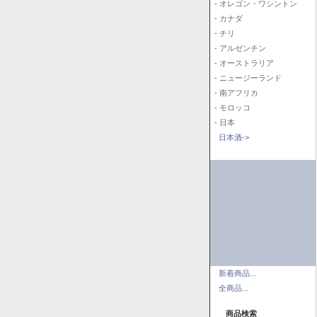
- オレゴン・ワシントン
- カナダ
- チリ
- アルゼンチン
- オーストラリア
- ニュージーランド
- 南アフリカ
- モロッコ
- 日本
日本酒->
新着商品...
全商品...
商品検索