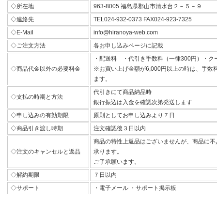
◇所在地
963-8005 福島県郡山市清水台２－５－９
◇連絡先
TEL024-932-0373 FAX024-923-7325
◇E-Mail
info@hiranoya-web.com
◇ご注文方法
各お申し込みページに記載
・配送料 ・代引き手数料（一律300円）・ク
◇商品代金以外の必要料金
※お買い上げ金額が6,000円以上の時は、手
ます。
代引きにて商品納品時
◇支払の時期と方法
銀行振込は入金を確認次第発送します
◇申し込みの有効期限
原則としてお申し込みより７日
◇商品引き渡し時期
注文確認後３日以内
商品の特性上返品はございませんが、商品に不
◇注文のキャンセルと返品
承ります。
ご了承願います。
◇解約期限
７日以内
◇サポート
・電子メール ・サポート掲示板