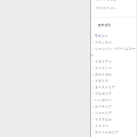
マイページへ
カテゴリ
ワイン
->
- フランス->
- シャンパン・ヴァンムスー-
>
- イタリア->
- スペイン->
- ポルトガル
- イギリス
- オーストリア
- ブルガリア
- ハンガリー
- ルーマニア
- ジョージア
- イスラエル
- ドイツ->
- カリフォルニア