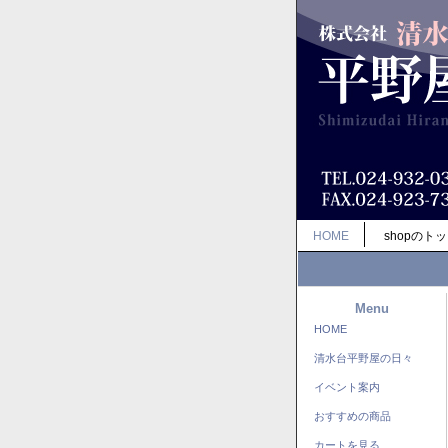
HOME
shopのト
Menu
HOME
清水台平野屋の日々
イベント案内
おすすめの商品
カートを見る