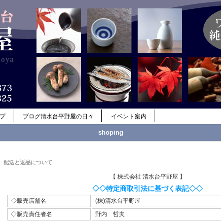
ップ
ブログ清水台平野屋の日々
イベント案内
shoping
配送と返品について
【 株式会社 清水台平野屋 】
◇◇特定商取引法に基づく表記◇◇
◇販売店舗名
(株)清水台平野屋
◇販売責任者名
野内 哲夫