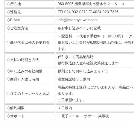
◇所在地
963-8005 福島県郡山市清水台２－５－９
◇連絡先
TEL024-932-0373 FAX024-923-7325
◇E-Mail
info@hiranoya-web.com
◇ご注文方法
各お申し込みページに記載
・配送料 ・代引き手数料（一律300円）・ク
◇商品代金以外の必要料金
※お買い上げ金額が6,000円以上の時は、手
ます。
代引きにて商品納品時
◇支払の時期と方法
銀行振込は入金を確認次第発送します
◇申し込みの有効期限
原則としてお申し込みより７日
◇商品引き渡し時期
注文確認後３日以内
商品の特性上返品はございませんが、商品に不
◇注文のキャンセルと返品
承ります。
ご了承願います。
◇解約期限
７日以内
◇サポート
・電子メール ・サポート掲示板