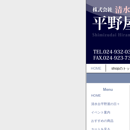
HOME
shopのト
Menu
HOME
清水台平野屋の日々
イベント案内
おすすめの商品
カートを見る