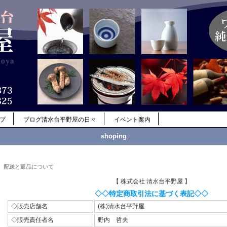
ップ
ブログ清水台平野屋の日々
イベント案内
shoping
配送と返品について
【 株式会社 清水台平野屋 】
◇◇特定商取引法に基づく表記◇◇
◇販売店舗名
(株)清水台平野屋
◇販売責任者名
野内 哲夫