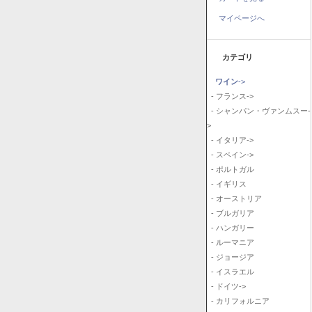
マイページへ
カテゴリ
ワイン
->
- フランス->
- シャンパン・ヴァンムスー-
>
- イタリア->
- スペイン->
- ポルトガル
- イギリス
- オーストリア
- ブルガリア
- ハンガリー
- ルーマニア
- ジョージア
- イスラエル
- ドイツ->
- カリフォルニア