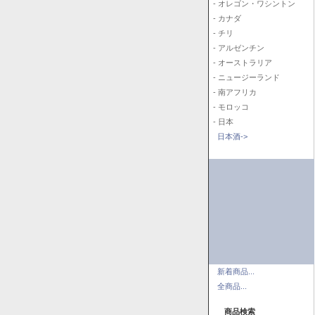
- オレゴン・ワシントン
- カナダ
- チリ
- アルゼンチン
- オーストラリア
- ニュージーランド
- 南アフリカ
- モロッコ
- 日本
日本酒->
新着商品...
全商品...
商品検索