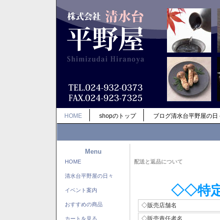
HOME
shopのトップ
ブログ清水台平野屋の日
Menu
HOME
配送と返品について
清水台平野屋の日々
◇◇特
イベント案内
おすすめの商品
◇販売店舗名
◇販売責任者名
カートを見る