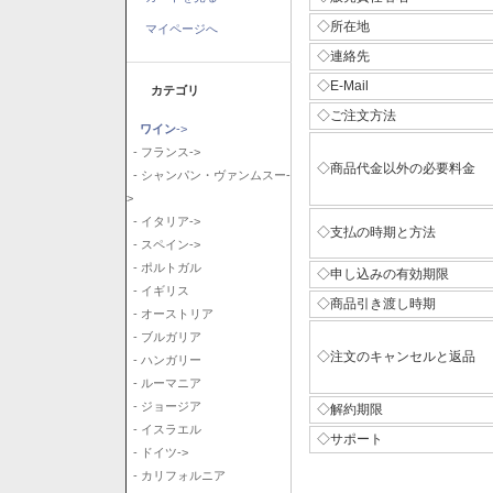
◇所在地
マイページへ
◇連絡先
◇E-Mail
カテゴリ
◇ご注文方法
ワイン
->
- フランス->
◇商品代金以外の必要料金
- シャンパン・ヴァンムスー-
>
- イタリア->
◇支払の時期と方法
- スペイン->
- ポルトガル
◇申し込みの有効期限
- イギリス
◇商品引き渡し時期
- オーストリア
- ブルガリア
◇注文のキャンセルと返品
- ハンガリー
- ルーマニア
- ジョージア
◇解約期限
- イスラエル
◇サポート
- ドイツ->
- カリフォルニア