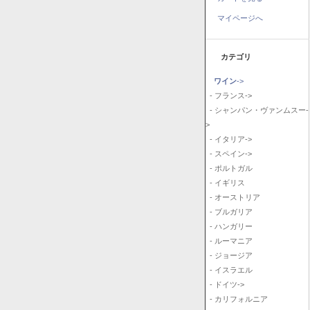
マイページへ
カテゴリ
ワイン
->
- フランス->
- シャンパン・ヴァンムスー-
>
- イタリア->
- スペイン->
- ポルトガル
- イギリス
- オーストリア
- ブルガリア
- ハンガリー
- ルーマニア
- ジョージア
- イスラエル
- ドイツ->
- カリフォルニア