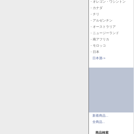
- オレゴン・ワシントン
- カナダ
- チリ
- アルゼンチン
- オーストラリア
- ニュージーランド
- 南アフリカ
- モロッコ
- 日本
日本酒->
新着商品...
全商品...
商品検索