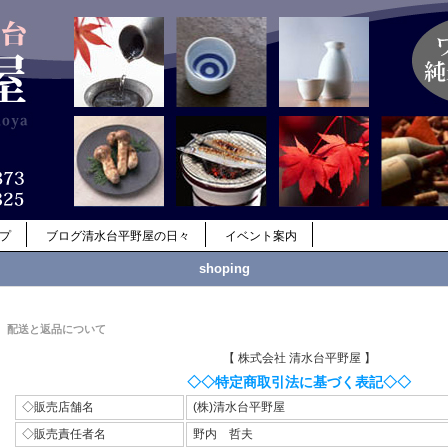
ップ
ブログ清水台平野屋の日々
イベント案内
shoping
配送と返品について
【 株式会社 清水台平野屋 】
◇◇特定商取引法に基づく表記◇◇
◇販売店舗名
(株)清水台平野屋
◇販売責任者名
野内 哲夫