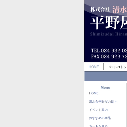
HOME
shopのト
Menu
HOME
清水台平野屋の日々
イベント案内
おすすめの商品
カートを見る