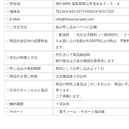
◇所在地
963-8005 福島県郡山市清水台２－５－９
◇連絡先
TEL024-932-0373 FAX024-923-7325
◇E-Mail
info@hiranoya-web.com
◇ご注文方法
各お申し込みページに記載
・配送料 ・代引き手数料（一律300円）・ク
◇商品代金以外の必要料金
※お買い上げ金額が6,000円以上の時は、手
ます。
代引きにて商品納品時
◇支払の時期と方法
銀行振込は入金を確認次第発送します
◇申し込みの有効期限
原則としてお申し込みより７日
◇商品引き渡し時期
注文確認後３日以内
商品の特性上返品はございませんが、商品に不
◇注文のキャンセルと返品
承ります。
ご了承願います。
◇解約期限
７日以内
◇サポート
・電子メール ・サポート掲示板