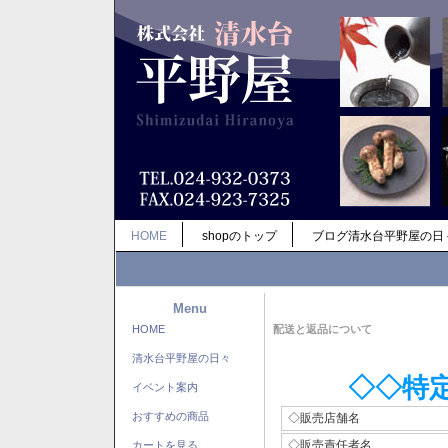
HOME
shopのトップ
ブログ清水台平野屋の日
Menu
HOME
配送と返品について
清水台平野屋の日々
◇◇特
イベント案内
おすすめの商品
◇販売店舗名
◇販売責任者名
カートを見る