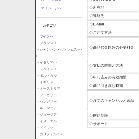
◇所在地
マイページへ
◇連絡先
◇E-Mail
カテゴリ
◇ご注文方法
ワイン
->
- フランス->
◇商品代金以外の必要料金
- シャンパン・ヴァンムスー-
>
- イタリア->
◇支払の時期と方法
- スペイン->
- ポルトガル
◇申し込みの有効期限
- イギリス
◇商品引き渡し時期
- オーストリア
- ブルガリア
◇注文のキャンセルと返品
- ハンガリー
- ルーマニア
- ジョージア
◇解約期限
- イスラエル
◇サポート
- ドイツ->
- カリフォルニア