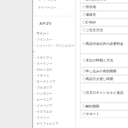
◇所在地
マイページへ
◇連絡先
◇E-Mail
カテゴリ
◇ご注文方法
ワイン
->
- フランス->
◇商品代金以外の必要料金
- シャンパン・ヴァンムスー-
>
- イタリア->
◇支払の時期と方法
- スペイン->
- ポルトガル
◇申し込みの有効期限
- イギリス
◇商品引き渡し時期
- オーストリア
- ブルガリア
◇注文のキャンセルと返品
- ハンガリー
- ルーマニア
- ジョージア
◇解約期限
- イスラエル
◇サポート
- ドイツ->
- カリフォルニア