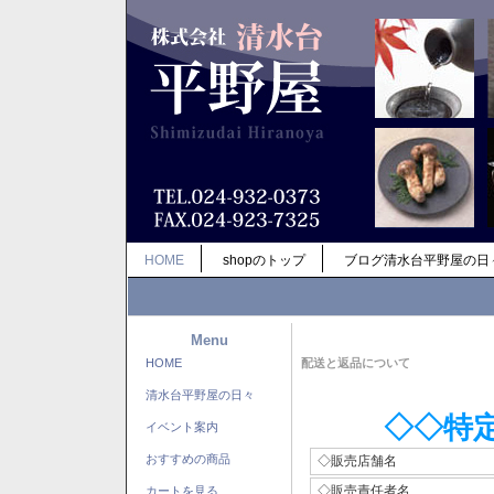
HOME
shopのトップ
ブログ清水台平野屋の日
Menu
HOME
配送と返品について
清水台平野屋の日々
◇◇特
イベント案内
おすすめの商品
◇販売店舗名
◇販売責任者名
カートを見る