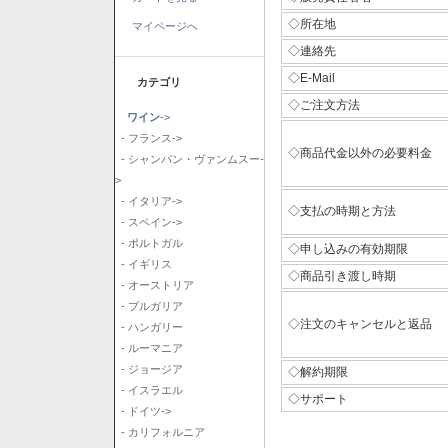
◇所在地
マイページへ
◇連絡先
◇E-Mail
カテゴリ
◇ご注文方法
ワイン
->
- フランス->
◇商品代金以外の必要料金
- シャンパン・ヴァンムスー-
>
- イタリア->
◇支払の時期と方法
- スペイン->
- ポルトガル
◇申し込みの有効期限
- イギリス
◇商品引き渡し時期
- オーストリア
- ブルガリア
◇注文のキャンセルと返品
- ハンガリー
- ルーマニア
- ジョージア
◇解約期限
- イスラエル
◇サポート
- ドイツ->
- カリフォルニア