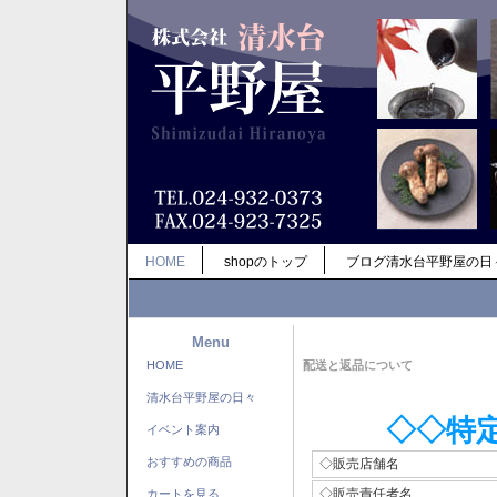
HOME
shopのトップ
ブログ清水台平野屋の日
Menu
HOME
配送と返品について
清水台平野屋の日々
◇◇特
イベント案内
おすすめの商品
◇販売店舗名
◇販売責任者名
カートを見る