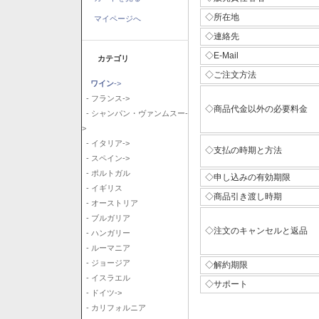
◇所在地
マイページへ
◇連絡先
◇E-Mail
カテゴリ
◇ご注文方法
ワイン
->
- フランス->
◇商品代金以外の必要料金
- シャンパン・ヴァンムスー-
>
- イタリア->
◇支払の時期と方法
- スペイン->
- ポルトガル
◇申し込みの有効期限
- イギリス
◇商品引き渡し時期
- オーストリア
- ブルガリア
◇注文のキャンセルと返品
- ハンガリー
- ルーマニア
- ジョージア
◇解約期限
- イスラエル
◇サポート
- ドイツ->
- カリフォルニア