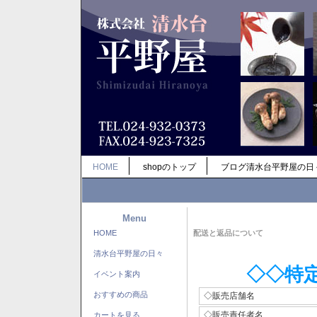
HOME
shopのトップ
ブログ清水台平野屋の日
Menu
HOME
配送と返品について
清水台平野屋の日々
◇◇特
イベント案内
おすすめの商品
◇販売店舗名
◇販売責任者名
カートを見る