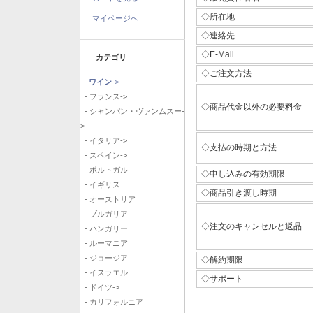
◇所在地
マイページへ
◇連絡先
◇E-Mail
カテゴリ
◇ご注文方法
ワイン
->
- フランス->
◇商品代金以外の必要料金
- シャンパン・ヴァンムスー-
>
- イタリア->
◇支払の時期と方法
- スペイン->
- ポルトガル
◇申し込みの有効期限
- イギリス
◇商品引き渡し時期
- オーストリア
- ブルガリア
◇注文のキャンセルと返品
- ハンガリー
- ルーマニア
- ジョージア
◇解約期限
- イスラエル
◇サポート
- ドイツ->
- カリフォルニア