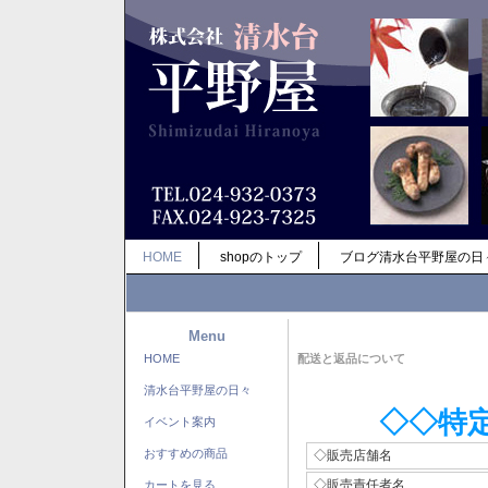
HOME
shopのトップ
ブログ清水台平野屋の日
Menu
HOME
配送と返品について
清水台平野屋の日々
◇◇特
イベント案内
おすすめの商品
◇販売店舗名
◇販売責任者名
カートを見る