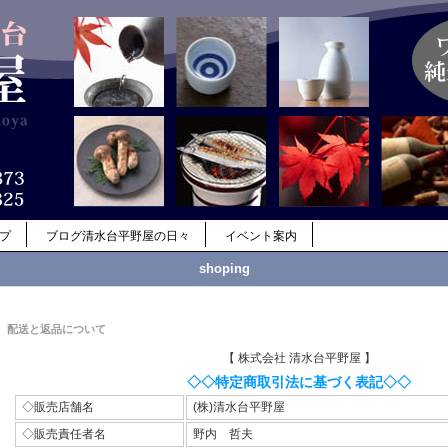
ップ
ブログ清水台平野屋の日々
イベント案内
shoping
配送と返品について
【 株式会社 清水台平野屋 】
◇◇特定商取引法に基づく表記◇◇
◇販売店舗名
(株)清水台平野屋
◇販売責任者名
野内 哲夫