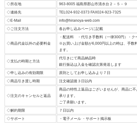
◇所在地
963-8005 福島県郡山市清水台２－５－９
◇連絡先
TEL024-932-0373 FAX024-923-7325
◇E-Mail
info@hiranoya-web.com
◇ご注文方法
各お申し込みページに記載
・配送料 ・代引き手数料（一律300円）・ク
◇商品代金以外の必要料金
※お買い上げ金額が6,000円以上の時は、手
ます。
代引きにて商品納品時
◇支払の時期と方法
銀行振込は入金を確認次第発送します
◇申し込みの有効期限
原則としてお申し込みより７日
◇商品引き渡し時期
注文確認後３日以内
商品の特性上返品はございませんが、商品に不
◇注文のキャンセルと返品
承ります。
ご了承願います。
◇解約期限
７日以内
◇サポート
・電子メール ・サポート掲示板