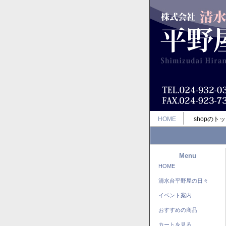
HOME
shopのト
Menu
HOME
清水台平野屋の日々
イベント案内
おすすめの商品
カートを見る