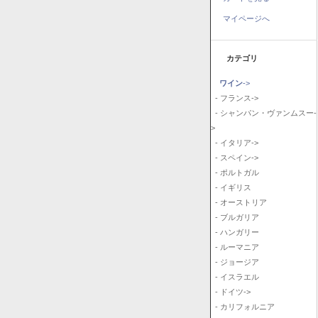
マイページへ
カテゴリ
ワイン
->
- フランス->
- シャンパン・ヴァンムスー-
>
- イタリア->
- スペイン->
- ポルトガル
- イギリス
- オーストリア
- ブルガリア
- ハンガリー
- ルーマニア
- ジョージア
- イスラエル
- ドイツ->
- カリフォルニア