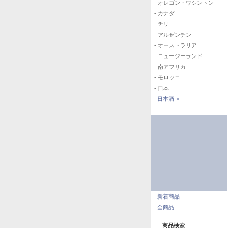
- オレゴン・ワシントン
- カナダ
- チリ
- アルゼンチン
- オーストラリア
- ニュージーランド
- 南アフリカ
- モロッコ
- 日本
日本酒->
新着商品...
全商品...
商品検索