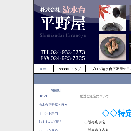
HOME
shopのトップ
ブログ清水台平野屋の日
Menu
HOME
配送と返品について
清水台平野屋の日々
◇◇特
イベント案内
おすすめの商品
◇販売店舗名
◇販売責任者名
カートを見る