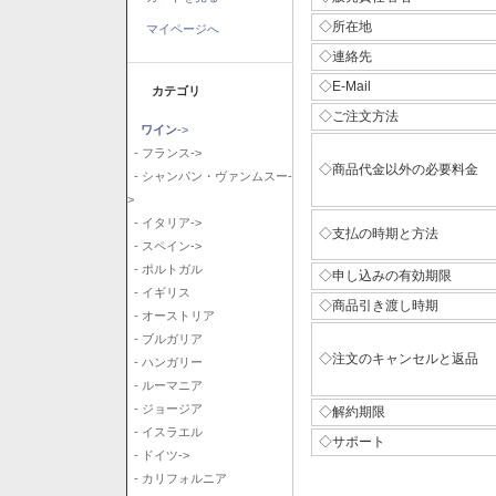
◇所在地
マイページへ
◇連絡先
◇E-Mail
カテゴリ
◇ご注文方法
ワイン
->
- フランス->
◇商品代金以外の必要料金
- シャンパン・ヴァンムスー-
>
- イタリア->
◇支払の時期と方法
- スペイン->
- ポルトガル
◇申し込みの有効期限
- イギリス
◇商品引き渡し時期
- オーストリア
- ブルガリア
◇注文のキャンセルと返品
- ハンガリー
- ルーマニア
- ジョージア
◇解約期限
- イスラエル
◇サポート
- ドイツ->
- カリフォルニア