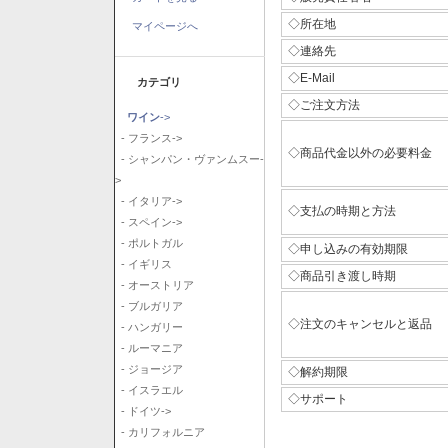
◇所在地
マイページへ
◇連絡先
◇E-Mail
カテゴリ
◇ご注文方法
ワイン
->
- フランス->
◇商品代金以外の必要料金
- シャンパン・ヴァンムスー-
>
- イタリア->
◇支払の時期と方法
- スペイン->
- ポルトガル
◇申し込みの有効期限
- イギリス
◇商品引き渡し時期
- オーストリア
- ブルガリア
◇注文のキャンセルと返品
- ハンガリー
- ルーマニア
- ジョージア
◇解約期限
- イスラエル
◇サポート
- ドイツ->
- カリフォルニア