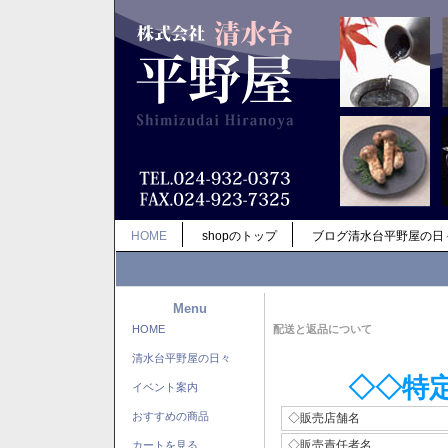
HOME
shopのトップ
ブログ清水台平野屋の日
Menu
HOME
配送と返品について
清水台平野屋の日々
◇◇特
イベント案内
おすすめの商品
◇販売店舗名
◇販売責任者名
カートを見る