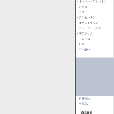
- オレゴン・ワシントン
- カナダ
- チリ
- アルゼンチン
- オーストラリア
- ニュージーランド
- 南アフリカ
- モロッコ
- 日本
日本酒->
新着商品...
全商品...
商品検索