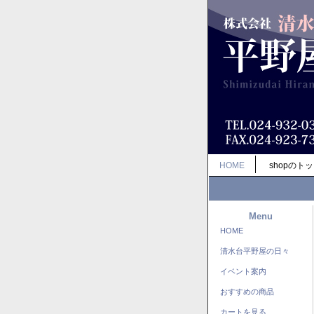
HOME
shopのト
Menu
HOME
清水台平野屋の日々
イベント案内
おすすめの商品
カートを見る