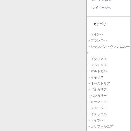
マイページへ
カテゴリ
ワイン
->
- フランス->
- シャンパン・ヴァンムスー-
>
- イタリア->
- スペイン->
- ポルトガル
- イギリス
- オーストリア
- ブルガリア
- ハンガリー
- ルーマニア
- ジョージア
- イスラエル
- ドイツ->
- カリフォルニア