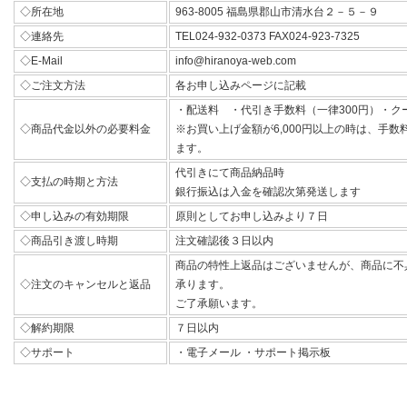
◇所在地
963-8005 福島県郡山市清水台２－５－９
◇連絡先
TEL024-932-0373 FAX024-923-7325
◇E-Mail
info@hiranoya-web.com
◇ご注文方法
各お申し込みページに記載
・配送料 ・代引き手数料（一律300円）・ク
◇商品代金以外の必要料金
※お買い上げ金額が6,000円以上の時は、手
ます。
代引きにて商品納品時
◇支払の時期と方法
銀行振込は入金を確認次第発送します
◇申し込みの有効期限
原則としてお申し込みより７日
◇商品引き渡し時期
注文確認後３日以内
商品の特性上返品はございませんが、商品に不
◇注文のキャンセルと返品
承ります。
ご了承願います。
◇解約期限
７日以内
◇サポート
・電子メール ・サポート掲示板