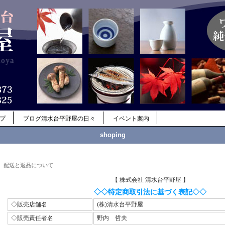
ップ
ブログ清水台平野屋の日々
イベント案内
shoping
配送と返品について
【 株式会社 清水台平野屋 】
◇◇特定商取引法に基づく表記◇◇
◇販売店舗名
(株)清水台平野屋
◇販売責任者名
野内 哲夫