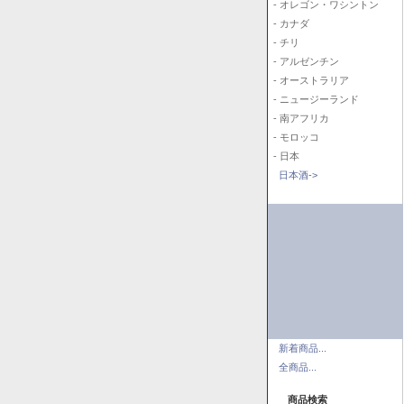
- オレゴン・ワシントン
- カナダ
- チリ
- アルゼンチン
- オーストラリア
- ニュージーランド
- 南アフリカ
- モロッコ
- 日本
日本酒->
新着商品...
全商品...
商品検索