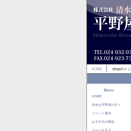
HOME
shopのト
Menu
HOME
清水台平野屋の日々
イベント案内
おすすめの商品
カートを見る