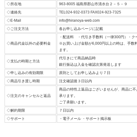
◇所在地
963-8005 福島県郡山市清水台２－５－９
◇連絡先
TEL024-932-0373 FAX024-923-7325
◇E-Mail
info@hiranoya-web.com
◇ご注文方法
各お申し込みページに記載
・配送料 ・代引き手数料（一律300円）・ク
◇商品代金以外の必要料金
※お買い上げ金額が6,000円以上の時は、手
ます。
代引きにて商品納品時
◇支払の時期と方法
銀行振込は入金を確認次第発送します
◇申し込みの有効期限
原則としてお申し込みより７日
◇商品引き渡し時期
注文確認後３日以内
商品の特性上返品はございませんが、商品に不
◇注文のキャンセルと返品
承ります。
ご了承願います。
◇解約期限
７日以内
◇サポート
・電子メール ・サポート掲示板