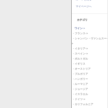
マイページへ
カテゴリ
ワイン
->
- フランス->
- シャンパン・ヴァンムスー-
>
- イタリア->
- スペイン->
- ポルトガル
- イギリス
- オーストリア
- ブルガリア
- ハンガリー
- ルーマニア
- ジョージア
- イスラエル
- ドイツ->
- カリフォルニア