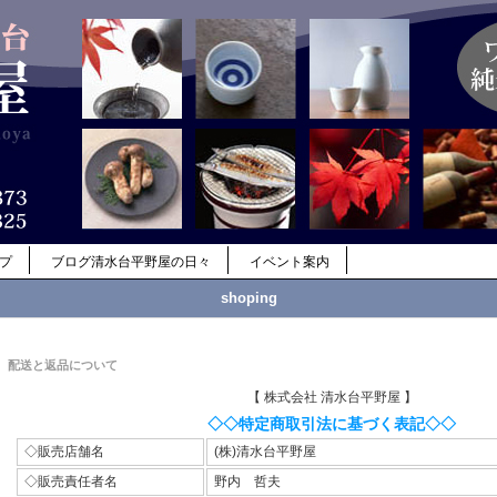
ップ
ブログ清水台平野屋の日々
イベント案内
shoping
配送と返品について
【 株式会社 清水台平野屋 】
◇◇特定商取引法に基づく表記◇◇
◇販売店舗名
(株)清水台平野屋
◇販売責任者名
野内 哲夫