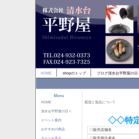
HOME
shopのトップ
ブログ清水台平野屋の日
Menu
HOME
配送と返品について
清水台平野屋の日々
◇◇特
イベント案内
おすすめの商品
◇販売店舗名
◇販売責任者名
カートを見る