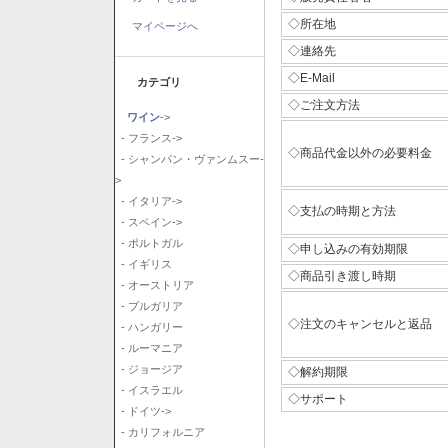
◇所在地
マイページへ
◇連絡先
◇E-Mail
カテゴリ
◇ご注文方法
ワイン
->
- フランス->
◇商品代金以外の必要料金
- シャンパン・ヴァンムスー-
>
- イタリア->
◇支払の時期と方法
- スペイン->
- ポルトガル
◇申し込みの有効期限
- イギリス
◇商品引き渡し時期
- オーストリア
- ブルガリア
◇注文のキャンセルと返品
- ハンガリー
- ルーマニア
- ジョージア
◇解約期限
- イスラエル
◇サポート
- ドイツ->
- カリフォルニア