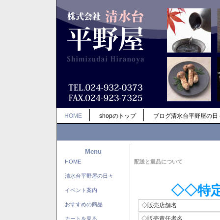
HOME
shopのトップ
ブログ清水台平野屋の日
Menu
HOME
配送と返品について
清水台平野屋の日々
◇◇特
イベント案内
おすすめの商品
◇販売店舗名
◇販売責任者名
カートを見る