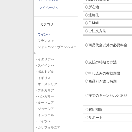
◇所在地
マイページへ
◇連絡先
◇E-Mail
カテゴリ
◇ご注文方法
ワイン
->
- フランス->
◇商品代金以外の必要料金
- シャンパン・ヴァンムスー-
>
- イタリア->
◇支払の時期と方法
- スペイン->
- ポルトガル
◇申し込みの有効期限
- イギリス
◇商品引き渡し時期
- オーストリア
- ブルガリア
◇注文のキャンセルと返品
- ハンガリー
- ルーマニア
- ジョージア
◇解約期限
- イスラエル
◇サポート
- ドイツ->
- カリフォルニア