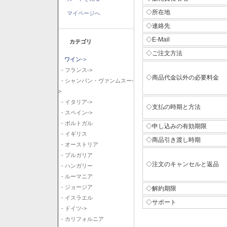
◇所在地
マイページへ
◇連絡先
◇E-Mail
カテゴリ
◇ご注文方法
ワイン
->
- フランス->
◇商品代金以外の必要料金
- シャンパン・ヴァンムスー-
>
- イタリア->
◇支払の時期と方法
- スペイン->
- ポルトガル
◇申し込みの有効期限
- イギリス
◇商品引き渡し時期
- オーストリア
- ブルガリア
◇注文のキャンセルと返品
- ハンガリー
- ルーマニア
- ジョージア
◇解約期限
- イスラエル
◇サポート
- ドイツ->
- カリフォルニア