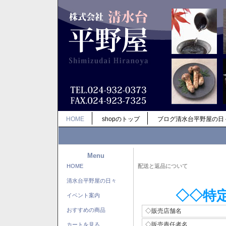
HOME
shopのトップ
ブログ清水台平野屋の日
Menu
HOME
配送と返品について
清水台平野屋の日々
◇◇特
イベント案内
おすすめの商品
◇販売店舗名
◇販売責任者名
カートを見る