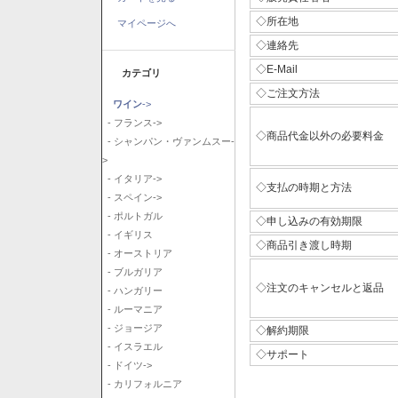
◇所在地
マイページへ
◇連絡先
◇E-Mail
カテゴリ
◇ご注文方法
ワイン
->
- フランス->
◇商品代金以外の必要料金
- シャンパン・ヴァンムスー-
>
- イタリア->
◇支払の時期と方法
- スペイン->
- ポルトガル
◇申し込みの有効期限
- イギリス
◇商品引き渡し時期
- オーストリア
- ブルガリア
◇注文のキャンセルと返品
- ハンガリー
- ルーマニア
- ジョージア
◇解約期限
- イスラエル
◇サポート
- ドイツ->
- カリフォルニア