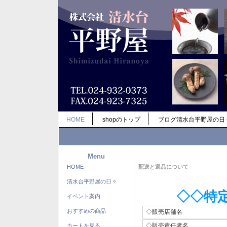
HOME
shopのトップ
ブログ清水台平野屋の日
Menu
HOME
配送と返品について
清水台平野屋の日々
◇◇特
イベント案内
おすすめの商品
◇販売店舗名
◇販売責任者名
カートを見る