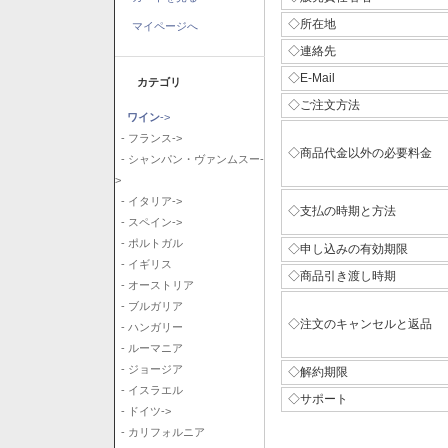
◇所在地
マイページへ
◇連絡先
◇E-Mail
カテゴリ
◇ご注文方法
ワイン
->
- フランス->
◇商品代金以外の必要料金
- シャンパン・ヴァンムスー-
>
- イタリア->
◇支払の時期と方法
- スペイン->
- ポルトガル
◇申し込みの有効期限
- イギリス
◇商品引き渡し時期
- オーストリア
- ブルガリア
◇注文のキャンセルと返品
- ハンガリー
- ルーマニア
- ジョージア
◇解約期限
- イスラエル
◇サポート
- ドイツ->
- カリフォルニア