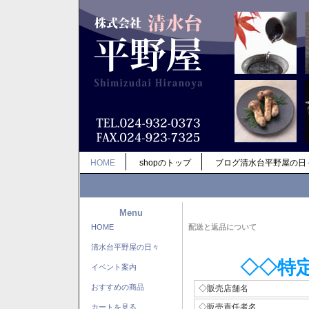
HOME
shopのトップ
ブログ清水台平野屋の日
Menu
HOME
配送と返品について
清水台平野屋の日々
◇◇特
イベント案内
おすすめの商品
◇販売店舗名
◇販売責任者名
カートを見る