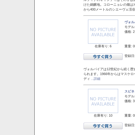
けた銘醸地。コローニョレの畑は
から400メートルのシエーヴェ渓
ヴォル
モデル
価格: 2
在庫有り: 6
重量: 0
登録日:
ヴォルパイアは12世紀から続く歴
られます。1966年からはマスケ
ディ
...詳細
スピネ
モデル
価格: 3
在庫有り: 10
重量: 0
登録日: