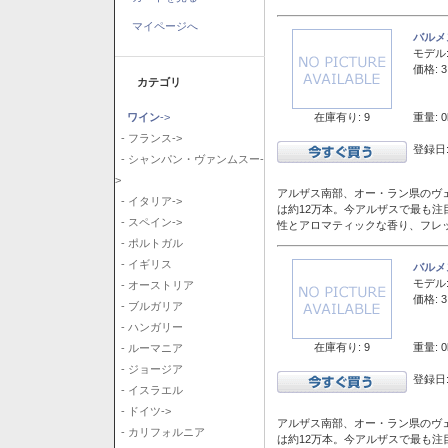
マイページへ
バルメ
モデル
価格: 3
カテゴリ
在庫有り: 9
重量: 0
ワイン
->
- フランス->
登録日:
- シャンパン・ヴァンムスー-
>
アルザス南部、オー・ラン県のヴェ
- イタリア->
は約12万本。今アルザスで最も
- スペイン->
性とアロマティックな香り、フレ
- ポルトガル
- イギリス
バルメ
モデル
- オーストリア
価格: 3
- ブルガリア
- ハンガリー
在庫有り: 9
重量: 0
- ルーマニア
- ジョージア
登録日:
- イスラエル
- ドイツ->
アルザス南部、オー・ラン県のヴェ
- カリフォルニア
は約12万本。今アルザスで最も