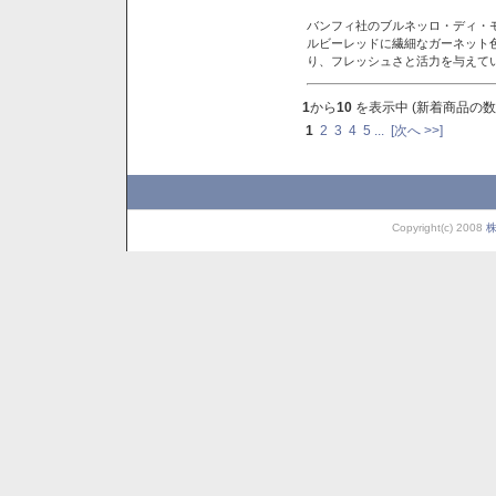
バンフィ社のブルネッロ・ディ・
ルビーレッドに繊細なガーネット
り、フレッシュさと活力を与えて
1
から
10
を表示中 (新着商品の数
1
2
3
4
5
...
[次へ >>]
Copyright(c) 2008