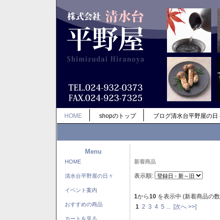
HOME
shopのトップ
ブログ清水台平野屋の日
Menu
HOME
新着商品
表示順:
清水台平野屋の日々
イベント案内
1
から
10
を表示中 (新着商品の数
おすすめの商品
1
2
3
4
5
...
[次へ >>]
カートを見る