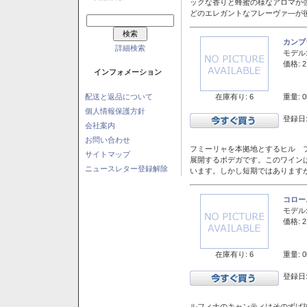
ックな香りと蜂蜜の様なアロマが
どのエレガントなフレーヴァ―が後
カンブ
詳細検索
モデル
価格: 2
インフォメーション
在庫有り: 6
重量: 0
配送と返品について
個人情報保護方針
登録日:
会社案内
お問い合わせ
フミーリャを本拠地とするヒル フ
サイトマップ
展開するボデガです。このワイン
ニュースレター登録解除
います。しかし短期ではあります
コロー
モデル
価格: 2
在庫有り: 6
重量: 0
登録日:
ルフィナのキャンティはそのずば