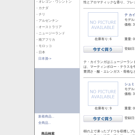
- オレゴン・ワシントン
性とアロマティックな香り、フレ
- カナダ
- チリ
テ カ
モデル
- アルゼンチン
価格: 3
- オーストラリア
- ニュージーランド
在庫有り: 6
重量: 0
- 南アフリカ
- モロッコ
登録日:
- 日本
日本酒->
テ・カイランガはニュージーランド
は、マーティンボロー・テラスを
豊潤さ・酸・エレンガス・骨格な
シュミ
モデル
価格: 3
在庫有り: 9
重量: 0
新着商品...
登録日:
全商品...
樹の上で凍ったブドウを収穫しプ
商品検索