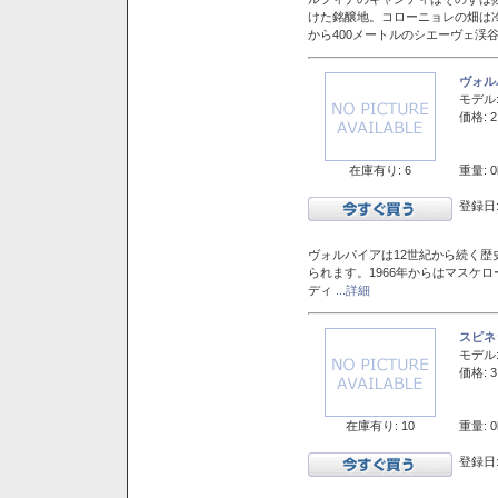
けた銘醸地。コローニョレの畑は
から400メートルのシエーヴェ渓
ヴォル
モデル
価格: 2
在庫有り: 6
重量: 0
登録日:
ヴォルパイアは12世紀から続く歴
られます。1966年からはマスケ
ディ
...詳細
スピネ
モデル
価格: 3
在庫有り: 10
重量: 0
登録日: