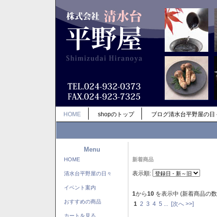
HOME
shopのトップ
ブログ清水台平野屋の日
Menu
HOME
新着商品
表示順:
清水台平野屋の日々
イベント案内
1
から
10
を表示中 (新着商品の数
おすすめの商品
1
2
3
4
5
...
[次へ >>]
カートを見る