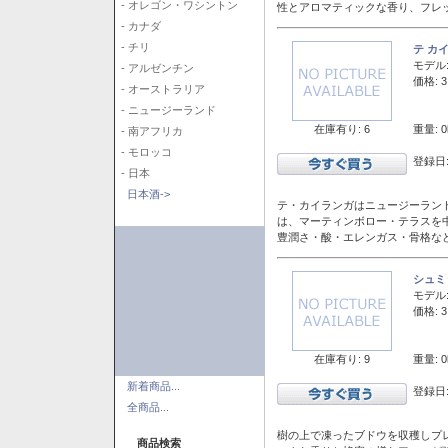
- オレゴン・ワシントン
性とアロマティックな香り、フレ
- カナダ
- チリ
テ カ
モデル
- アルゼンチン
価格: 3
- オーストラリア
- ニュージーランド
在庫有り: 6
重量: 0
- 南アフリカ
- モロッコ
登録日:
- 日本
日本酒->
テ・カイランガはニュージーランド
は、マーティンボロー・テラスを
豊潤さ・酸・エレンガス・骨格な
シュミ
モデル
価格: 3
在庫有り: 9
重量: 0
新着商品...
登録日:
全商品...
樹の上で凍ったブドウを収穫しプ
商品検索