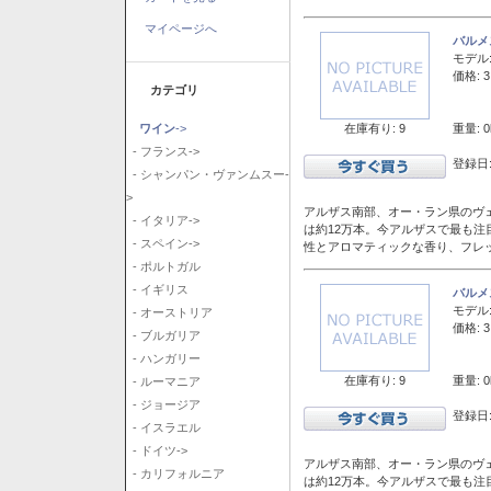
マイページへ
バルメ
モデル
価格: 3
カテゴリ
在庫有り: 9
重量: 0
ワイン
->
- フランス->
登録日:
- シャンパン・ヴァンムスー-
>
アルザス南部、オー・ラン県のヴェ
- イタリア->
は約12万本。今アルザスで最も
- スペイン->
性とアロマティックな香り、フレ
- ポルトガル
- イギリス
バルメ
モデル
- オーストリア
価格: 3
- ブルガリア
- ハンガリー
在庫有り: 9
重量: 0
- ルーマニア
- ジョージア
登録日:
- イスラエル
- ドイツ->
アルザス南部、オー・ラン県のヴェ
- カリフォルニア
は約12万本。今アルザスで最も