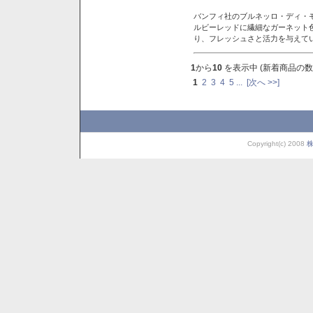
バンフィ社のブルネッロ・ディ・
ルビーレッドに繊細なガーネット
り、フレッシュさと活力を与えて
1
から
10
を表示中 (新着商品の数
1
2
3
4
5
...
[次へ >>]
Copyright(c) 2008