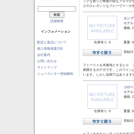
ックな香りと蜂蜜の様なアロマが
どのエレガントなフレーヴァ―が後
カンブ
詳細検索
モデル
価格: 2
インフォメーション
在庫有り: 6
重量: 0
配送と返品について
個人情報保護方針
登録日:
会社案内
お問い合わせ
フミーリャを本拠地とするヒル フ
サイトマップ
展開するボデガです。このワイン
ニュースレター登録解除
います。しかし短期ではあります
コロー
モデル
価格: 2
在庫有り: 6
重量: 0
登録日:
ルフィナのキャンティはそのずば