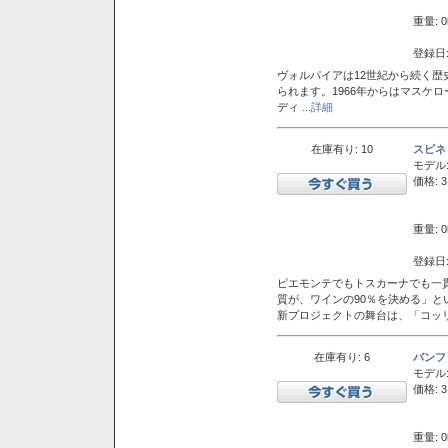
重量: 0
登録日:
ヴォルパイアは12世紀から続く歴
られます。1966年からはマスケ
ディ
...詳細
在庫有り: 10
スピネ
モデル
価格: 3
重量: 0
登録日:
ピエモンテでもトスカーナでも一
質が、ワインの90％を決める」
新プロジェクトの舞台は、「コッ
在庫有り: 6
バンフ
モデル
価格: 3
重量: 0