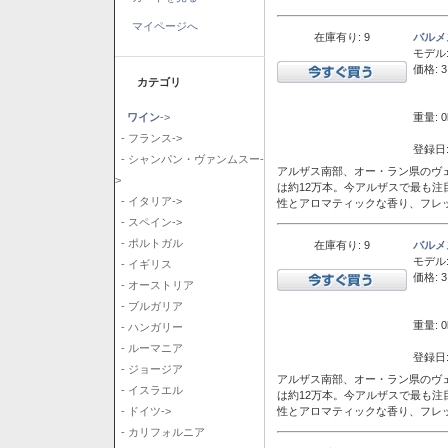
マイページへ
在庫有り: 9
バルメ
モデル
価格: 3
カテゴリ
重量: 0
ワイン
->
- フランス->
登録日:
- シャンパン・ヴァンムスー-
アルザス南部、オー・ラン県のヴェ
>
は約12万本。今アルザスで最も
- イタリア->
性とアロマティックな香り、フレ
- スペイン->
- ポルトガル
在庫有り: 9
バルメ
モデル
- イギリス
価格: 3
- オーストリア
- ブルガリア
重量: 0
- ハンガリー
- ルーマニア
登録日:
- ジョージア
アルザス南部、オー・ラン県のヴェ
- イスラエル
は約12万本。今アルザスで最も
性とアロマティックな香り、フレ
- ドイツ->
- カリフォルニア