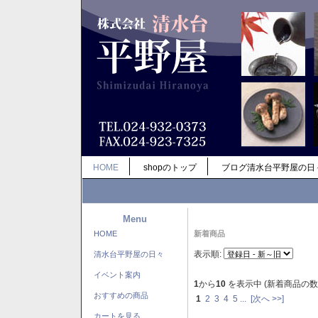
HOME
shopのトップ
ブログ清水台平野屋の日
Menu
HOME
新着商品
表示順:
清水台平野屋の日々
イベント案内
1
から
10
を表示中 (新着商品の数
おすすめの商品
1
2
3
4
5
...
[次へ >>]
カートを見る