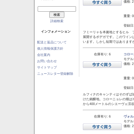
価格: 2
重量: 0
詳細検索
登録日:
インフォメーション
フミーリャを本拠地とするヒル フ
展開するボデガです。このワイン
います。しかし短期ではあります
配送と返品について
個人情報保護方針
在庫有り: 6
コロー
会社案内
モデル
お問い合わせ
価格: 2
サイトマップ
ニュースレター登録解除
重量: 0
登録日:
ルフィナのキャンティはそのずば
けた銘醸地。コローニョレの畑は
から400メートルのシエーヴェ渓
在庫有り: 6
ヴォル
モデル
価格: 2