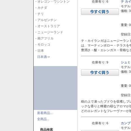
在庫有り: 6
テ カ
- オレゴン・ワシントン
モデル
- カナダ
価格: 3
- チリ
- アルゼンチン
重量: 0
- オーストラリア
- ニュージーランド
登録日:
- 南アフリカ
テ・カイランガはニュージーランド
- モロッコ
は、マーティンボロー・テラスを
豊潤さ・酸・エレンガス・骨格な
- 日本
日本酒->
在庫有り: 9
シュミ
モデル
価格: 3
重量: 0
登録日:
樹の上で凍ったブドウを収穫しプ
ックな香りと蜂蜜の様なアロマが
どのエレガントなフレーヴァ―が後
新着商品...
全商品...
在庫有り: 6
カンブ
モデル
商品検索