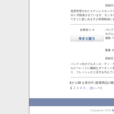
登録日:
温度管理されたステンレスタンクで
12ヶ月熟成させています。モン
てすぐに楽しめますが長期熟成に
在庫有り: 6
バンフ
モデル
価格: 7
重量: 0
登録日:
バンフィ社のブルネッロ・ディ・
ルビーレッドに繊細なガーネット
り、フレッシュさと活力を与えて
1
から
10
を表示中 (新着商品の数
1
2
3
4
5
...
[次へ >>]
Copyright(c) 2008