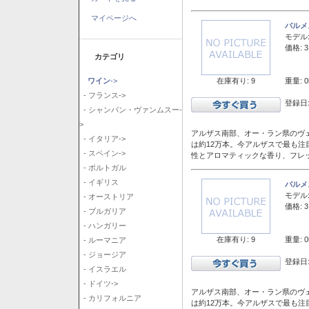
マイページへ
バルメ
モデル
価格: 3
カテゴリ
在庫有り: 9
重量: 0
ワイン
->
- フランス->
登録日:
- シャンパン・ヴァンムスー-
>
アルザス南部、オー・ラン県のヴェ
- イタリア->
は約12万本。今アルザスで最も
- スペイン->
性とアロマティックな香り、フレ
- ポルトガル
- イギリス
バルメ
モデル
- オーストリア
価格: 3
- ブルガリア
- ハンガリー
在庫有り: 9
重量: 0
- ルーマニア
- ジョージア
登録日:
- イスラエル
- ドイツ->
アルザス南部、オー・ラン県のヴェ
- カリフォルニア
は約12万本。今アルザスで最も