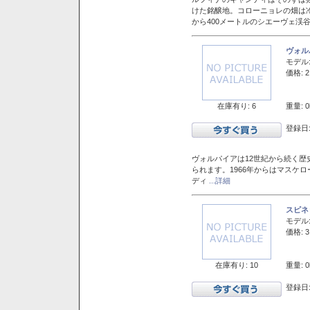
けた銘醸地。コローニョレの畑は
から400メートルのシエーヴェ渓
ヴォル
モデル
価格: 2
在庫有り: 6
重量: 0
登録日:
ヴォルパイアは12世紀から続く歴
られます。1966年からはマスケ
ディ
...詳細
スピネ
モデル
価格: 3
在庫有り: 10
重量: 0
登録日: