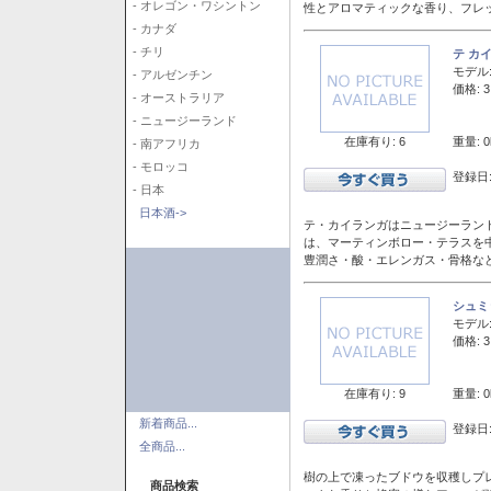
- オレゴン・ワシントン
性とアロマティックな香り、フレ
- カナダ
- チリ
テ カ
モデル
- アルゼンチン
価格: 3
- オーストラリア
- ニュージーランド
在庫有り: 6
重量: 0
- 南アフリカ
- モロッコ
登録日:
- 日本
日本酒->
テ・カイランガはニュージーランド
は、マーティンボロー・テラスを
豊潤さ・酸・エレンガス・骨格な
シュミ
モデル
価格: 3
在庫有り: 9
重量: 0
新着商品...
登録日:
全商品...
樹の上で凍ったブドウを収穫しプ
商品検索