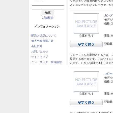
ックな香りと蜂蜜の様なアロマが
どのエレガントなフレーヴァ―が後
カンブ
詳細検索
モデル
価格: 2
インフォメーション
在庫有り: 6
重量: 0
配送と返品について
個人情報保護方針
登録日:
会社案内
お問い合わせ
フミーリャを本拠地とするヒル フ
サイトマップ
展開するボデガです。このワイン
ニュースレター登録解除
います。しかし短期ではあります
コロー
モデル
価格: 2
在庫有り: 6
重量: 0
登録日:
ルフィナのキャンティはそのずば