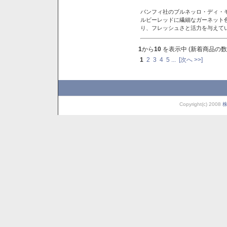
バンフィ社のブルネッロ・ディ・
ルビーレッドに繊細なガーネット
り、フレッシュさと活力を与えて
1
から
10
を表示中 (新着商品の数
1
2
3
4
5
...
[次へ >>]
Copyright(c) 2008