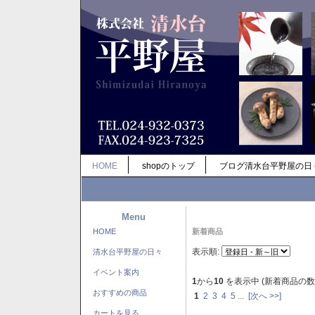
HOME
shopのトップ
ブログ清水台平野屋の日
Menu
HOME
新着商品
表示順:
清水台平野屋の日々
イベント案内
1
から
10
を表示中 (新着商品の数
おすすめの商品
1
2
3
4
5
...
[次へ >>]
カートを見る