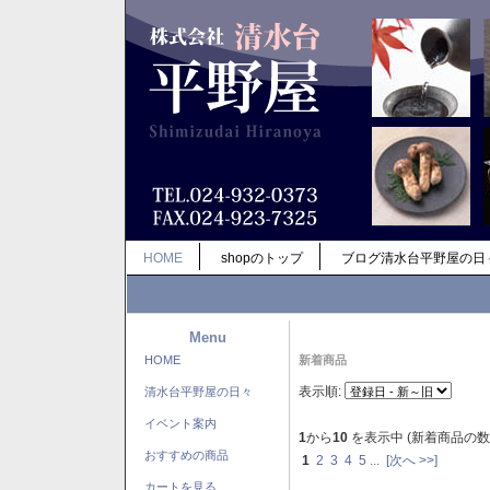
HOME
shopのトップ
ブログ清水台平野屋の日
Menu
HOME
新着商品
表示順:
清水台平野屋の日々
イベント案内
1
から
10
を表示中 (新着商品の数
おすすめの商品
1
2
3
4
5
...
[次へ >>]
カートを見る