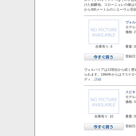
けた銘醸地。コローニョレの畑は
から400メートルのシエーヴェ渓
ヴォル
モデル
価格: 2
在庫有り: 6
重量: 0
登録日:
ヴォルパイアは12世紀から続く歴
られます。1966年からはマスケ
ディ
...詳細
スピネ
モデル
価格: 3
在庫有り: 10
重量: 0
登録日: