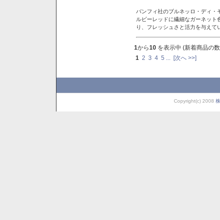
バンフィ社のブルネッロ・ディ・
ルビーレッドに繊細なガーネット
り、フレッシュさと活力を与えて
1
から
10
を表示中 (新着商品の数
1
2
3
4
5
...
[次へ >>]
Copyright(c) 2008