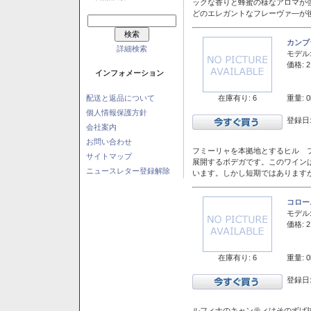
ックな香りと蜂蜜の様なアロマが
どのエレガントなフレーヴァ―が後
カンブ
詳細検索
モデル
価格: 2
インフォメーション
在庫有り: 6
重量: 0
配送と返品について
個人情報保護方針
登録日:
会社案内
お問い合わせ
フミーリャを本拠地とするヒル フ
サイトマップ
展開するボデガです。このワイン
ニュースレター登録解除
います。しかし短期ではあります
コロー
モデル
価格: 2
在庫有り: 6
重量: 0
登録日:
ルフィナのキャンティはそのずば