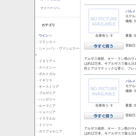
マイページへ
バルメ
モデル
価格: 3
カテゴリ
在庫有り: 9
重量: 0
ワイン
->
- フランス->
登録日:
- シャンパン・ヴァンムスー-
>
アルザス南部、オー・ラン県のヴェ
- イタリア->
は約12万本。今アルザスで最も
- スペイン->
性とアロマティックな香り、フレ
- ポルトガル
- イギリス
バルメ
モデル
- オーストリア
価格: 3
- ブルガリア
- ハンガリー
在庫有り: 9
重量: 0
- ルーマニア
- ジョージア
登録日:
- イスラエル
- ドイツ->
アルザス南部、オー・ラン県のヴェ
- カリフォルニア
は約12万本。今アルザスで最も