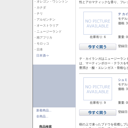
- オレゴン・ワシントン
性とアロマティックな香り、フレ
- カナダ
- チリ
テ カ
モデル
- アルゼンチン
価格: 3
- オーストラリア
- ニュージーランド
在庫有り: 6
重量: 0
- 南アフリカ
- モロッコ
登録日:
- 日本
日本酒->
テ・カイランガはニュージーランド
は、マーティンボロー・テラスを
豊潤さ・酸・エレンガス・骨格な
シュミ
モデル
価格: 3
在庫有り: 9
重量: 0
新着商品...
登録日:
全商品...
樹の上で凍ったブドウを収穫しプ
商品検索