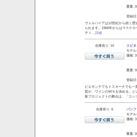
重量: 0
登録日:
ヴォルパイアは12世紀から続く歴
られます。1966年からはマスケ
ディ
...詳細
在庫有り: 10
スピネ
モデル
価格: 3
重量: 0
登録日:
ピエモンテでもトスカーナでも一
質が、ワインの90％を決める」
新プロジェクトの舞台は、「コッ
在庫有り: 6
バンフ
モデル
価格: 3
重量: 0