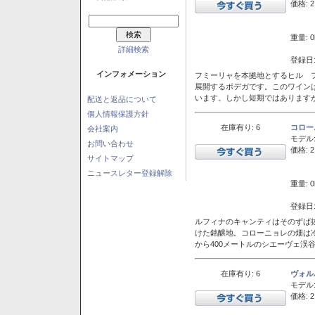
価格: 2
重量: 0
詳細検索
登録日:
インフォメーション
フミーリャを本拠地とするヒル フ
展開するボデガです。このワイン
います。しかし短期ではあります
配送と返品について
個人情報保護方針
在庫有り: 6
コロー
会社案内
モデル
お問い合わせ
価格: 2
サイトマップ
ニュースレター登録解除
重量: 0
登録日:
ルフィナのキャンティはそのずば
けた銘醸地。コローニョレの畑は
から400メートルのシエーヴェ渓
在庫有り: 6
ヴォル
モデル
価格: 2