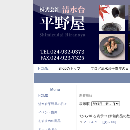
HOME
shopのトップ
ブログ清水台平野屋の日
Menu
HOME
新着商品
表示順:
清水台平野屋の日々
イベント案内
1
から
10
を表示中 (新着商品の数
おすすめの商品
1
2
3
4
5
...
[次へ >>]
カートを見る