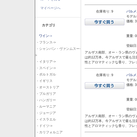
マイページへ
在庫有り: 9
バルメ
モデル
価格: 3
カテゴリ
重量: 0
ワイン
->
- フランス->
登録日:
- シャンパン・ヴァンムスー-
アルザス南部、オー・ラン県のヴェ
>
は約12万本。今アルザスで最も
- イタリア->
性とアロマティックな香り、フレ
- スペイン->
- ポルトガル
在庫有り: 9
バルメ
モデル
- イギリス
価格: 3
- オーストリア
- ブルガリア
重量: 0
- ハンガリー
- ルーマニア
登録日:
- ジョージア
アルザス南部、オー・ラン県のヴェ
- イスラエル
は約12万本。今アルザスで最も
性とアロマティックな香り、フレ
- ドイツ->
- カリフォルニア