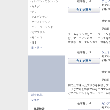
在庫有り: 6
テ カ
- オレゴン・ワシントン
モデル
- カナダ
価格: 3
- チリ
- アルゼンチン
重量: 0
- オーストラリア
- ニュージーランド
登録日:
- 南アフリカ
テ・カイランガはニュージーランド
- モロッコ
は、マーティンボロー・テラスを
豊潤さ・酸・エレンガス・骨格な
- 日本
日本酒->
在庫有り: 9
シュミ
モデル
価格: 3
重量: 0
登録日:
樹の上で凍ったブドウを収穫しプ
ックな香りと蜂蜜の様なアロマが
どのエレガントなフレーヴァ―が後
新着商品...
全商品...
在庫有り: 6
カンブ
モデル
商品検索