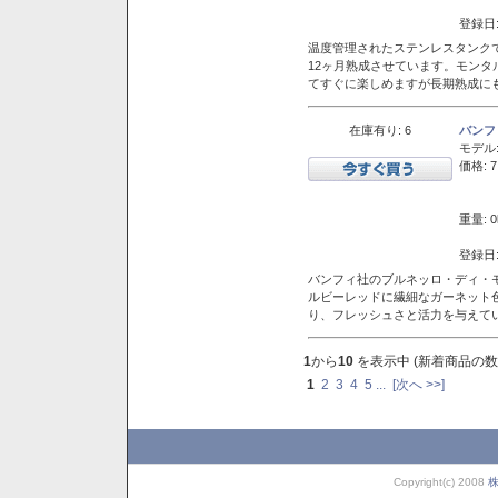
登録日:
温度管理されたステンレスタンクで
12ヶ月熟成させています。モン
てすぐに楽しめますが長期熟成に
在庫有り: 6
バンフ
モデル
価格: 7
重量: 0
登録日:
バンフィ社のブルネッロ・ディ・
ルビーレッドに繊細なガーネット
り、フレッシュさと活力を与えて
1
から
10
を表示中 (新着商品の数
1
2
3
4
5
...
[次へ >>]
Copyright(c) 2008