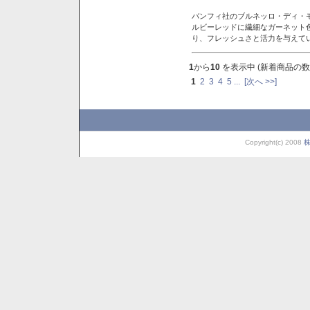
バンフィ社のブルネッロ・ディ・
ルビーレッドに繊細なガーネット
り、フレッシュさと活力を与えて
1
から
10
を表示中 (新着商品の数
1
2
3
4
5
...
[次へ >>]
Copyright(c) 2008