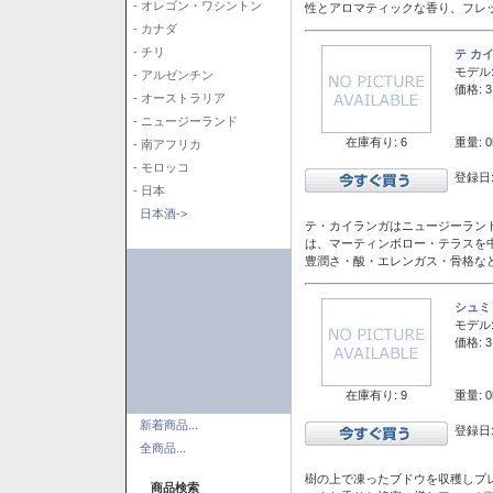
- オレゴン・ワシントン
性とアロマティックな香り、フレ
- カナダ
- チリ
テ カ
モデル
- アルゼンチン
価格: 3
- オーストラリア
- ニュージーランド
在庫有り: 6
重量: 0
- 南アフリカ
- モロッコ
登録日:
- 日本
日本酒->
テ・カイランガはニュージーランド
は、マーティンボロー・テラスを
豊潤さ・酸・エレンガス・骨格な
シュミ
モデル
価格: 3
在庫有り: 9
重量: 0
新着商品...
登録日:
全商品...
樹の上で凍ったブドウを収穫しプ
商品検索