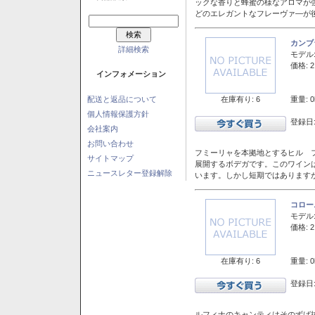
ックな香りと蜂蜜の様なアロマが
どのエレガントなフレーヴァ―が後
カンブ
詳細検索
モデル
価格: 2
インフォメーション
在庫有り: 6
重量: 0
配送と返品について
個人情報保護方針
登録日:
会社案内
お問い合わせ
フミーリャを本拠地とするヒル フ
サイトマップ
展開するボデガです。このワイン
ニュースレター登録解除
います。しかし短期ではあります
コロー
モデル
価格: 2
在庫有り: 6
重量: 0
登録日:
ルフィナのキャンティはそのずば