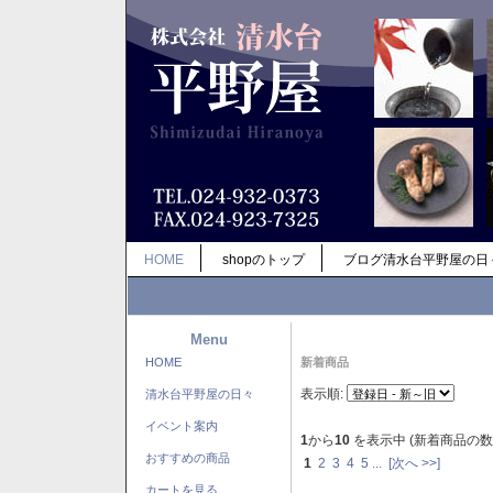
HOME
shopのトップ
ブログ清水台平野屋の日
Menu
HOME
新着商品
表示順:
清水台平野屋の日々
イベント案内
1
から
10
を表示中 (新着商品の数
おすすめの商品
1
2
3
4
5
...
[次へ >>]
カートを見る