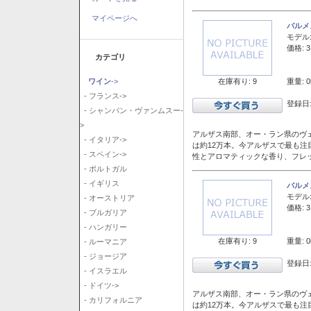
マイページへ
バルメ
モデル
価格: 3
カテゴリ
在庫有り: 9
重量: 0
ワイン
->
- フランス->
登録日:
- シャンパン・ヴァンムスー-
>
アルザス南部、オー・ラン県のヴェ
- イタリア->
は約12万本。今アルザスで最も
- スペイン->
性とアロマティックな香り、フレ
- ポルトガル
- イギリス
バルメ
モデル
- オーストリア
価格: 3
- ブルガリア
- ハンガリー
在庫有り: 9
重量: 0
- ルーマニア
- ジョージア
登録日:
- イスラエル
- ドイツ->
アルザス南部、オー・ラン県のヴェ
- カリフォルニア
は約12万本。今アルザスで最も