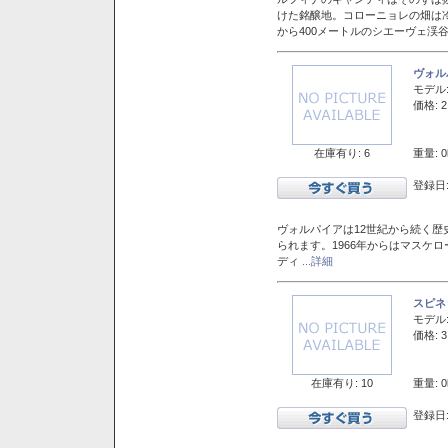
けた銘醸地。コローニョレの畑は
から400メートルのシエーヴェ渓
ヴォル
モデル
価格: 2
在庫有り: 6
重量: 0
登録日:
ヴォルパイアは12世紀から続く歴
られます。1966年からはマスケ
ディ
...詳細
スピネ
モデル
価格: 3
在庫有り: 10
重量: 0
登録日: