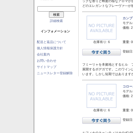
ックな香りと蜂蜜の様なアロマが
どのエレガントなフレーヴァ―が後
カンブ
詳細検索
モデル
価格: 2
インフォメーション
在庫有り: 6
重量: 0
配送と返品について
個人情報保護方針
登録日:
会社案内
お問い合わせ
フミーリャを本拠地とするヒル フ
サイトマップ
展開するボデガです。このワイン
ニュースレター登録解除
います。しかし短期ではあります
コロー
モデル
価格: 2
在庫有り: 6
重量: 0
登録日:
ルフィナのキャンティはそのずば