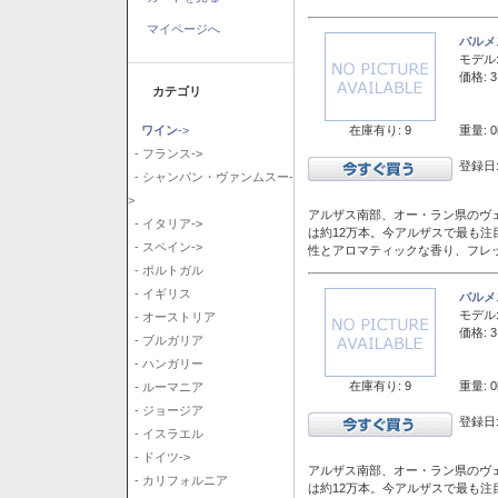
マイページへ
バルメ
モデル
価格: 3
カテゴリ
在庫有り: 9
重量: 0
ワイン
->
- フランス->
登録日:
- シャンパン・ヴァンムスー-
>
アルザス南部、オー・ラン県のヴェ
- イタリア->
は約12万本。今アルザスで最も
- スペイン->
性とアロマティックな香り、フレ
- ポルトガル
- イギリス
バルメ
モデル
- オーストリア
価格: 3
- ブルガリア
- ハンガリー
在庫有り: 9
重量: 0
- ルーマニア
- ジョージア
登録日:
- イスラエル
- ドイツ->
アルザス南部、オー・ラン県のヴェ
- カリフォルニア
は約12万本。今アルザスで最も