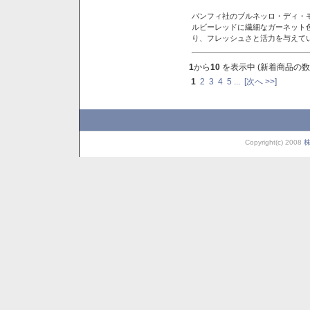
バンフィ社のブルネッロ・ディ・
ルビーレッドに繊細なガーネット
り、フレッシュさと活力を与えて
1
から
10
を表示中 (新着商品の数
1
2
3
4
5
...
[次へ >>]
Copyright(c) 2008