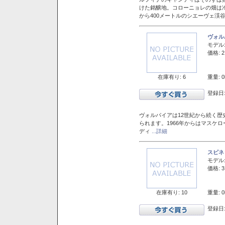
けた銘醸地。コローニョレの畑は
から400メートルのシエーヴェ渓
ヴォル
モデル
価格: 2
在庫有り: 6
重量: 0
登録日:
ヴォルパイアは12世紀から続く歴
られます。1966年からはマスケ
ディ
...詳細
スピネ
モデル
価格: 3
在庫有り: 10
重量: 0
登録日: