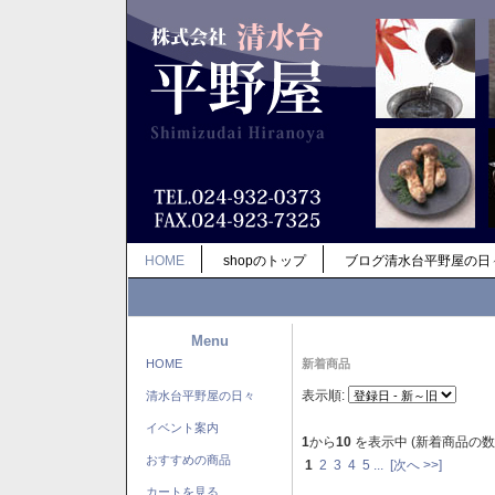
HOME
shopのトップ
ブログ清水台平野屋の日
Menu
HOME
新着商品
表示順:
清水台平野屋の日々
イベント案内
1
から
10
を表示中 (新着商品の数
おすすめの商品
1
2
3
4
5
...
[次へ >>]
カートを見る