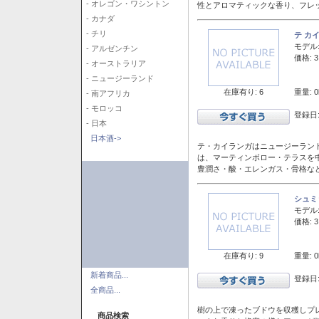
- オレゴン・ワシントン
性とアロマティックな香り、フレ
- カナダ
- チリ
テ カ
モデル
- アルゼンチン
価格: 3
- オーストラリア
- ニュージーランド
在庫有り: 6
重量: 0
- 南アフリカ
- モロッコ
登録日:
- 日本
日本酒->
テ・カイランガはニュージーランド
は、マーティンボロー・テラスを
豊潤さ・酸・エレンガス・骨格な
シュミ
モデル
価格: 3
在庫有り: 9
重量: 0
新着商品...
登録日:
全商品...
樹の上で凍ったブドウを収穫しプ
商品検索